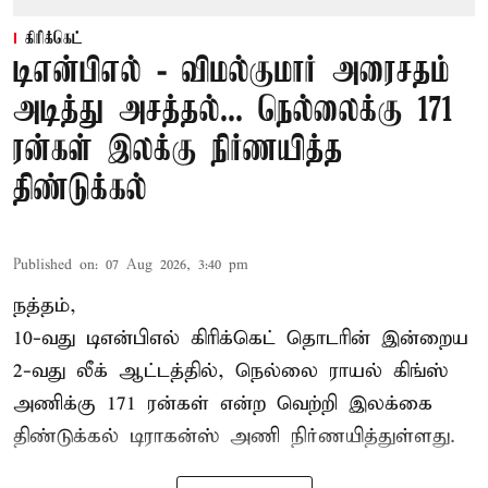
கிரிக்கெட்
டிஎன்பிஎல் - விமல்குமார் அரைசதம்
அடித்து அசத்தல்... நெல்லைக்கு 171
ரன்கள் இலக்கு நிர்ணயித்த
திண்டுக்கல்
Published on
:
07 Aug 2026, 3:40 pm
நத்தம்,
10-வது
டிஎன்பிஎல்
கிரிக்கெட் தொடரின் இன்றைய
2-வது லீக் ஆட்டத்தில், நெல்லை ராயல் கிங்ஸ்
அணிக்கு 171 ரன்கள் என்ற வெற்றி இலக்கை
திண்டுக்கல் டிராகன்ஸ் அணி நிர்ணயித்துள்ளது.