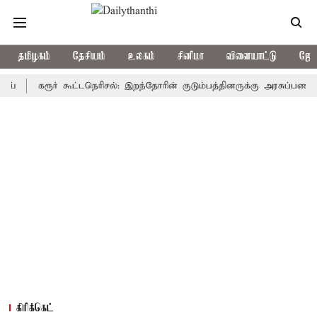
தமிழகம்
தேசியம்
உலகம்
சினிமா
விளையாட்டு
ஜோத
கரூர் கூட்டநெரிசல்: இறந்தோரின் குடும்பத்தினருக்கு அரசுப்பணி வழக்கு;
கிரிக்கெட்