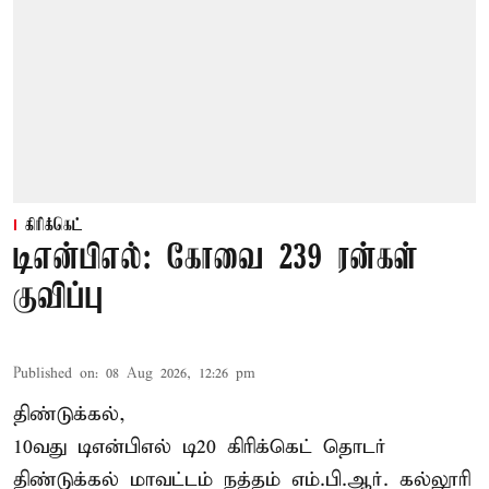
கிரிக்கெட்
டிஎன்பிஎல்: கோவை 239 ரன்கள்
குவிப்பு
Published on
:
08 Aug 2026, 12:26 pm
திண்டுக்கல்,
10வது டிஎன்பிஎல் டி20
கிரிக்கெட்
தொடர்
திண்டுக்கல் மாவட்டம் நத்தம் எம்.பி.ஆர். கல்லூரி