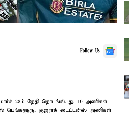
Follow Us
 மார்ச் 28ம் தேதி தொடங்கியது. 10 அணிகள்
்ஸ் பெங்களூரு, குஜராத் டைட்டன்ஸ் அணிகள்