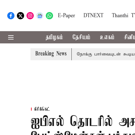
E-Paper
DTNEXT
Thanthi 
தமிழகம்
தேசியம்
உலகம்
சினி
Breaking News
 பிடிவாராண்ட்
தொலைநோக்கு பார்வையுடன் கூடிய வேளாண் ப
கிரிக்கெட்
ஐபிஎல் தொடரில் அசத