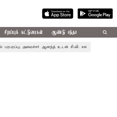
சிறப்புக் கட்டுரைகள்
ஆண்டு சந்தா
ு; அமைச்சர் ஆனந்த் உடன் சி.வி. சண்முகம், வேலுமணி சந்திப்ப