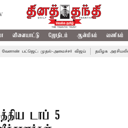
TV
மா
விளையாட்டு
ஜோதிடம்
ஆன்மிகம்
வணிகம்
ட்ஜெட்: முதல்-அமைச்சர் விஜய்
தமிழக அரசியலில் பரபரப்ப
்திய டாப் 5