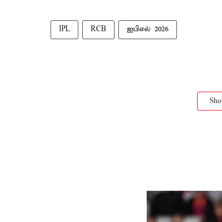
IPL
RCB
ஐபிஎல் 2026
Sh