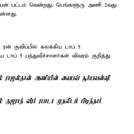
ியன் பட்டம் வென்றது. பெங்களூரு அணி 2வது
ள்ளது.
ன் குவிப்பில் கலக்கிய டாப் 5
ய டாப் 5 பந்துவீச்சாளர்கள் விவரம் குறித்து
லில் ராஜஸ்தான் அணியின் வைபவ் சூர்யவன்ஷி
 குஜராத் வீரர் ரபாடா முதலிடம் பிடித்தார்
.
்