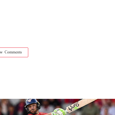
ow Comments