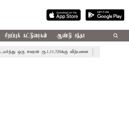
சிறப்புக் கட்டுரைகள்
ஆண்டு சந்தா
 ஒரு சவரன் ரூ.1,11,720க்கு விற்பனை
திருவண்ணாமலை கோவில