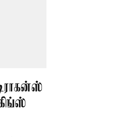
டிராகன்ஸ்
ிங்ஸ்