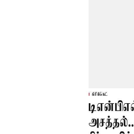
கிரிக்கெட்
டிஎன்பிஎ
அசத்தல்.