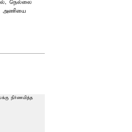
தில், நெல்லை
ன்ஸ் அணியை