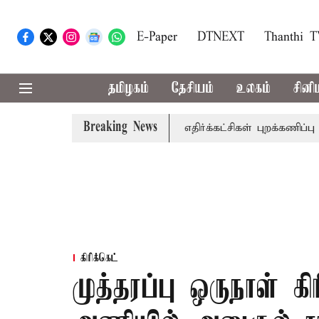
E-Paper
DTNEXT
Thanthi 
தமிழகம்
தேசியம்
உலகம்
சினி
Breaking News
தி.மு.க., தி.மு.க. உள்ளிட்ட எதிர்க்கட்சிகள் புறக்கணிப்பு
ச
கிரிக்கெட்
முத்தரப்பு ஒருநாள் கி