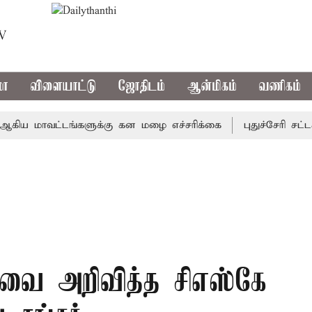
TV
மா
விளையாட்டு
ஜோதிடம்
ஆன்மிகம்
வணிகம்
 மாவட்டங்களுக்கு கன மழை எச்சரிக்கை
புதுச்சேரி சட்டசபை
ய்வை அறிவித்த சிஎஸ்கே