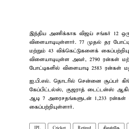
இந்திய அணிக்காக விஜய் சங்கர் 12 ஒருந
விளையாடியுள்ளார். 77 முதல் தர போட்ட
மற்றும் 43 விக்கெட்டுகளைக் கைப்பற்றிய
விளையாடியுள்ள அவர், 2790 ரன்கள் மற்ற
போட்டிகளில் விளையாடி 2583 ரன்கள் மற்
ஐ.பி.எல். தொடரில் சென்னை சூப்பர் கிங
கேப்பிட்டல்ஸ், குஜராத் டைட்டன்ஸ் ஆ
ஆடி 7 அரைசதங்களுடன் 1,233 ரன்கள் எட
கைப்பற்றியுள்ளார்.
IPL
Cricket
Retired
சிஎஸ்கே