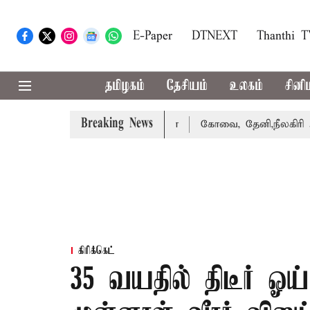
E-Paper
DTNEXT
Thanthi 
தமிழகம்
தேசியம்
உலகம்
சினி
Breaking News
வழக்கை வாபஸ் பெற்றார் சங்கீதா
கோவை, தேனி,நீலகிரி ஆகிய
கிரிக்கெட்
35 வயதில் திடீர் ஓ