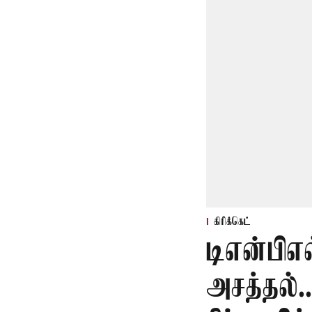
கிரிக்கெட்
டிஎன்பிஎ
அசத்தல்.