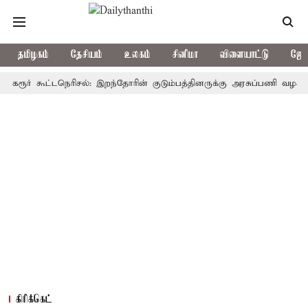
தமிழகம்
தேசியம்
உலகம்
சினிமா
விளையாட்டு
ஜோத
் கூட்டநெரிசல்: இறந்தோரின் குடும்பத்தினருக்கு அரசுப்பணி வழக்கு; வரும்
கிரிக்கெட்