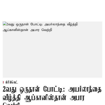
கிரிக்கெட்
2வது ஒருநாள் போட்டி: அயர்லாந்தை
வீழ்த்தி ஆப்கானிஸ்தான் அபார