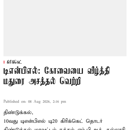
கிரிக்கெட்
டிஎன்பிஎல்: கோவையை வீழ்த்தி
மதுரை அசத்தல் வெற்றி
Published on
:
08 Aug 2026, 2:16 pm
திண்டுக்கல்,
10வது டிஎன்பிஎல் டி20
கிரிக்கெட்
தொடர்
திண்டுக்கல் மாவட்டம் நத்தம் எம்.பி.ஆர். கல்லூரி