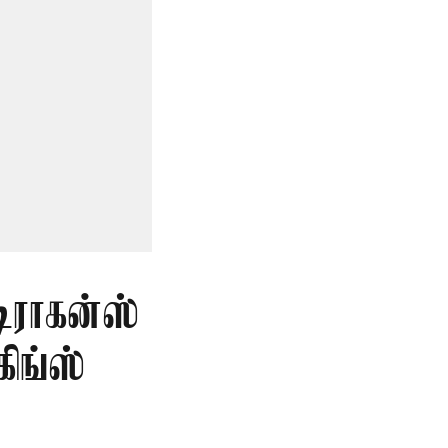
டிராகன்ஸ்
ிங்ஸ்