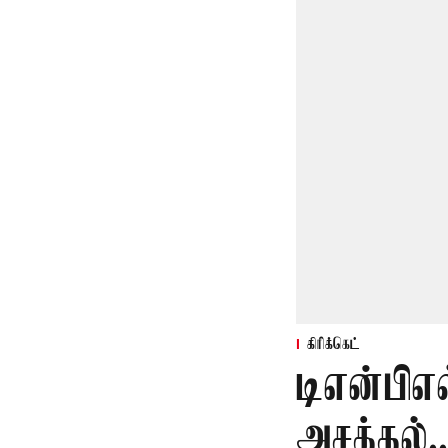
கிரிக்கெட்
டிஎன்பிஎ
அசத்தல்.