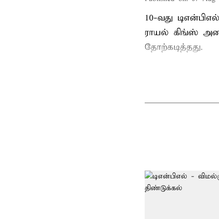
10-வது டிஎன்பிஎ
ராயல் கிங்ஸ் அண
தோற்கடித்தது.