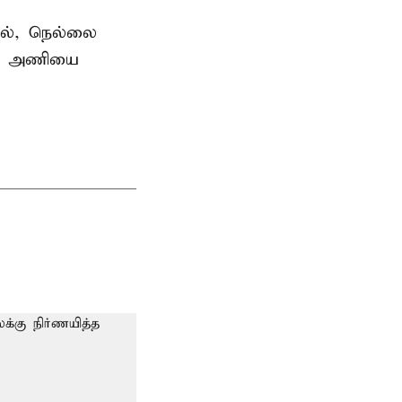
தில், நெல்லை
ன்ஸ் அணியை