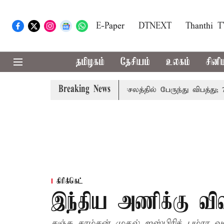
E-Paper
DTNEXT
Thanthi 
தமிழகம்
தேசியம்
உலகம்
சினி
Breaking News
ற்காலிகமாக நிறுத்தம்
இமாச்சலத்தில் பேருந்து விபத்து; 7 பே
கிரிக்கெட்
இந்திய அணிக்கு விவி
சஞ்சு சாம்சன் முதல் ஜஸ்பிரித் பும்ரா 