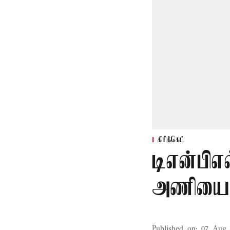
கிரிக்கெட்
டிஎன்பிஎல
அணியை வ
Published on
:
07 Aug 