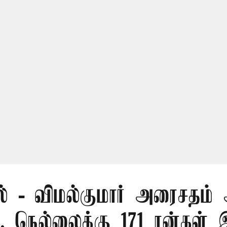
ல் - விமல்குமார் அரைசதம் 
.. நெல்லைக்கு 171 ரன்கள் 