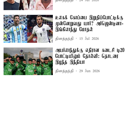
தினத்தந்தி
24 Jul 2026
உலகக் கோப்பை இறுதிப்போட்டிக்கு
முன்னேறுவது யார்? அர்ஜென்டினா-
இங்கிலாந்து மோதல்
தினத்தந்தி
15 Jul 2026
அயர்லாந்துக்கு எதிரான கடைசி டி20
போட்டியிலும் தோல்வி: தொடரை
இழந்த இந்தியா
தினத்தந்தி
29 Jun 2026