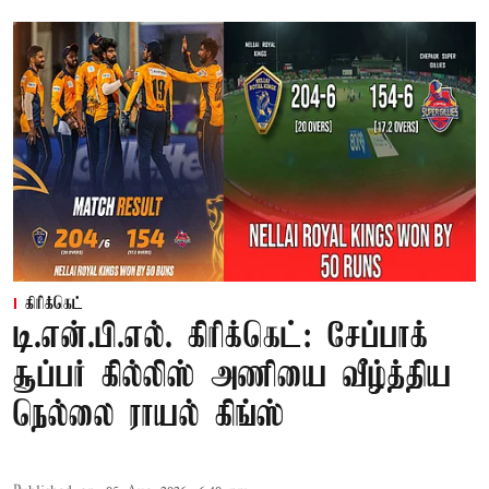
கிரிக்கெட்
டி.என்.பி.எல். கிரிக்கெட்: சேப்பாக்
சூப்பர் கில்லிஸ் அணியை வீழ்த்திய
நெல்லை ராயல் கிங்ஸ்