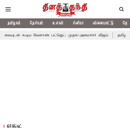
தமிழகம்
தேசியம்
உலகம்
சினிமா
விளையாட்டு
ஜோத
ிய வேளாண் பட்ஜெட்: முதல்-அமைச்சர் விஜய்
தமிழக அரசியலில் பர
கிரிக்கெட்