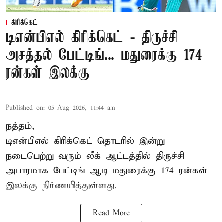
கிரிக்கெட்
டிஎன்பிஎல் கிரிக்கெட் - திருச்சி
அசத்தல் பேட்டிங்... மதுரைக்கு 174
ரன்கள் இலக்கு
Published on
:
05 Aug 2026, 11:44 am
நத்தம்,
டிஎன்பிஎல்
கிரிக்கெட் தொடரில் இன்று
நடைபெற்று வரும் லீக் ஆட்டத்தில் திருச்சி
அபாரமாக பேட்டிங் ஆடி மதுரைக்கு 174 ரன்கள்
இலக்கு நிர்ணயித்துள்ளது.
Read More