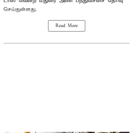
டாஸ் வென்ற மதுரை அணி பந்துவீச்சை தேர்வு
செய்துள்ளது.
Read More