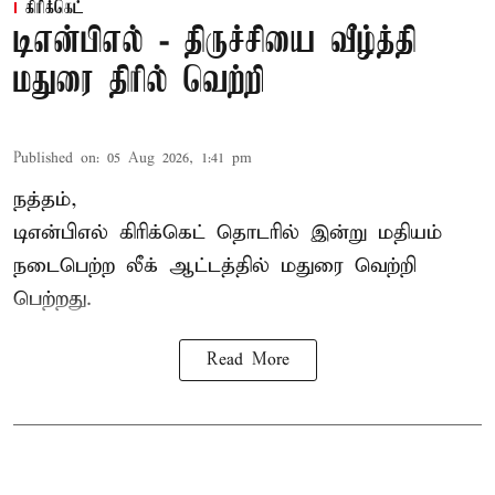
கிரிக்கெட்
டிஎன்பிஎல் - திருச்சியை வீழ்த்தி
மதுரை திரில் வெற்றி
Published on
:
05 Aug 2026, 1:41 pm
நத்தம்,
டிஎன்பிஎல்
கிரிக்கெட் தொடரில் இன்று மதியம்
நடைபெற்ற லீக் ஆட்டத்தில் மதுரை வெற்றி
பெற்றது.
Read More