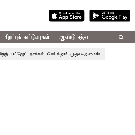
சிறப்புக் கட்டுரைகள்
ஆண்டு சந்தா
 பட்ஜெட் தாக்கல் செய்கிறார் முதல்-அமைச்சர் ரங்கசாமி
எதிர்