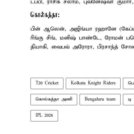
டப்பி, ராசிக் சலாம், புவனேஷ்வர் குமார்
கொல்கத்தா:
பின் ஆலென், அஜிங்யா ரஹானே (கேப்டன்
ரிங்கு சிங், மனிஷ் பாண்டே, ரோமன் பவெல
தியாகி, வைபவ் அரோரா, பிரசாந்த் சோலங
T20 Cricket
Kolkata Knight Riders
பெ
கொல்கத்தா அணி
Bengaluru team
டி 
IPL 2026