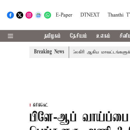
E-Paper
DTNEXT
Thanthi 
தமிழகம்
தேசியம்
உலகம்
சினி
Breaking News
ர் சங்கீதா
கோவை, தேனி,நீலகிரி ஆகிய மாவட்டங்களுக்கு க
கிரிக்கெட்
பிளே-ஆப் வாய்ப்பை 