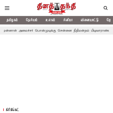
தமிழகம்
தேசியம்
உலகம்
சினிமா
விளையாட்டு
ஜோத
ைச்சர் பொன்முடிக்கு சென்னை நீதிமன்றம் பிடிவாராண்ட்
தொலைநோக்
கிரிக்கெட்