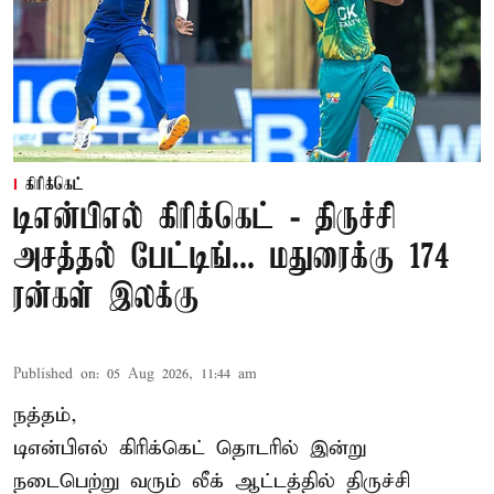
கிரிக்கெட்
டிஎன்பிஎல் கிரிக்கெட் - திருச்சி
அசத்தல் பேட்டிங்... மதுரைக்கு 174
ரன்கள் இலக்கு
Published on
:
05 Aug 2026, 11:44 am
நத்தம்,
டிஎன்பிஎல்
கிரிக்கெட் தொடரில் இன்று
நடைபெற்று வரும் லீக் ஆட்டத்தில் திருச்சி