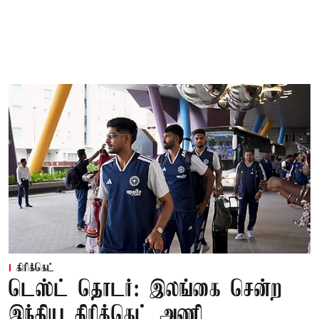
கிரிக்கெட்
டெஸ்ட் தொடர்: இலங்கை சென்ற
இந்திய கிரிக்கெட் அணி