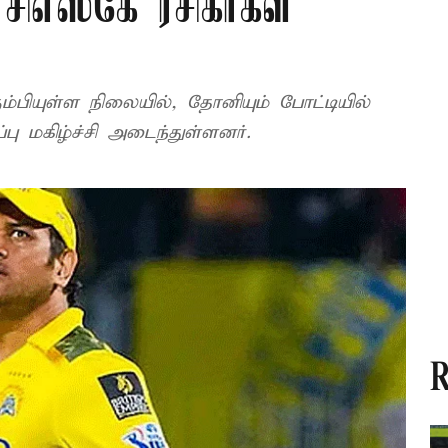
சிஎஸ்கே ரசிகர்கள்
்பியுள்ள நிலையில், தோனியும் போட்டியில்
்பு மகிழ்ச்சி அடைந்துள்ளனர்.
R