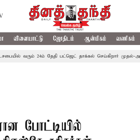
TV
மா
விளையாட்டு
ஜோதிடம்
ஆன்மிகம்
வணிகம்
் வரும் 24ம் தேதி பட்ஜெட் தாக்கல் செய்கிறார் முதல்-அமைச்சர் ர
ிரான போட்டியில்