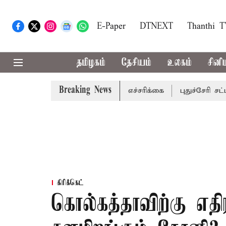
E-Paper
DTNEXT
Thanthi 
தமிழகம்
தேசியம்
உலகம்
சினி
Breaking News
வட்டங்களுக்கு கன மழை எச்சரிக்கை
புதுச்சேரி சட்டசபையில
கிரிக்கெட்
கொல்கத்தாவிற்கு எத