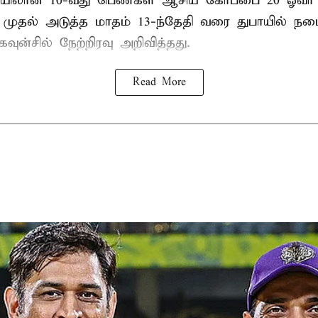
லான 10-வது பெண்கள் ஆசிய கோப்பை 20 ஓவர் கி
ி முதல் அடுத்த மாதம் 13-ந்தேதி வரை துபாயில் ந
வுன்சில் நேற்றிரவு அறிவித்தது.
Read More