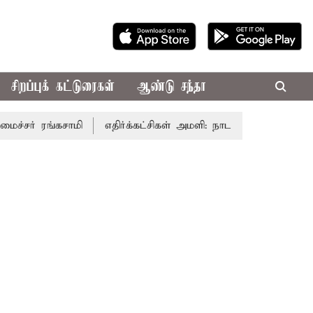
சிறப்புக் கட்டுரைகள்
ஆண்டு சந்தா
ங்கசாமி
எதிர்க்கட்சிகள் அமளி: நாடாளுமன்ற இரு அவைகளும்