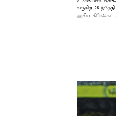
8 அணிகள் இடையி
வருகிற 28-ந்தேத
ஆசிய கிரிக்கெட் க