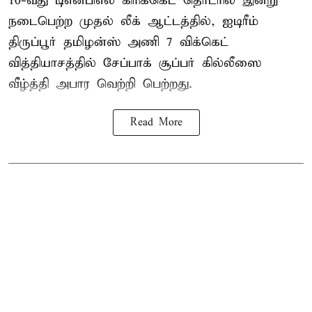
10-வது
டிஎன்பிஎல்
கிரிக்கெட் தொடரில் இன்று
நடைபெற்ற முதல் லீக் ஆட்டத்தில், ஐடிரீம்
திருப்பூர் தமிழன்ஸ் அணி 7 விக்கெட்
வித்தியாசத்தில் சேப்பாக் சூப்பர் கில்லீஸை
வீழ்த்தி அபார வெற்றி பெற்றது.
Read More