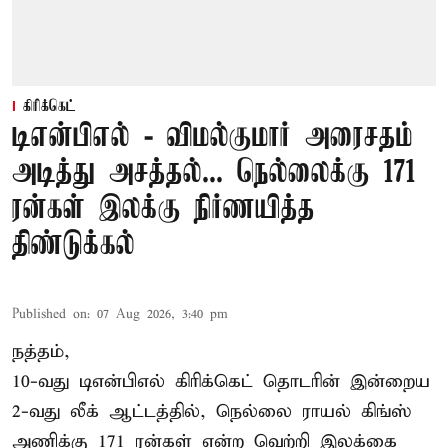
கிரிக்கெட்
டிஎன்பிஎல் - விமல்குமார் அரைசதம்
அடித்து அசத்தல்... நெல்லைக்கு 171
ரன்கள் இலக்கு நிர்ணயித்த
திண்டுக்கல்
Published on
:
07 Aug 2026, 3:40 pm
நத்தம்,
10-வது
டிஎன்பிஎல்
கிரிக்கெட் தொடரின் இன்றைய
2-வது லீக் ஆட்டத்தில், நெல்லை ராயல் கிங்ஸ்
அணிக்கு 171 ரன்கள் என்ற வெற்றி இலக்கை