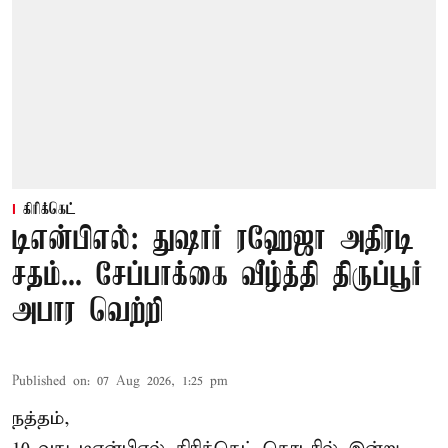
கிரிக்கெட்
டிஎன்பிஎல்: துஷார் ரஹேஜா அதிரடி
சதம்... சேப்பாக்கை வீழ்த்தி திருப்பூர்
அபார வெற்றி
Published on
:
07 Aug 2026, 1:25 pm
நத்தம்,