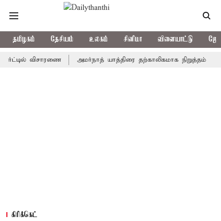
தமிழகம்
தேசியம்
உலகம்
சினிமா
விளையாட்டு
ஜோத
டில் விசாரணை
அமர்நாத் யாத்திரை தற்காலிகமாக நிறுத்தம்
இமாச்ச
கிரிக்கெட்