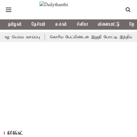
தமிழகம்
தேசியம்
உலகம்
சினிமா
விளையாட்டு
ஜோத
ய்ய வாய்ப்பு
கொரிய பேட்மிண்டன் இறுதி போட்டி; இந்திய வீராங்க
கிரிக்கெட்