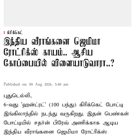
கிரிக்கெட்
இந்திய வீராங்கனை ஜெமிமா
ரோட்ரிக்ஸ் காயம்.. ஆசிய
கோப்பையில் விளையாடுவாரா..?
Published on
:
09 Aug 2026, 5:40 am
புதுடெல்லி,
6-வது 'ஹன்ட்ரட்' (100 பந்து) கிரிக்கெட் போட்டி
இங்கிலாந்தில் நடந்து வருகிறது. இதன் பெண்கள்
போட்டியில் சதர்ன் பிரேவ் அணிக்காக ஆடிய
இந்திய வீராங்கனை
ஜெமிமா ரோட்ரிக்ஸ்