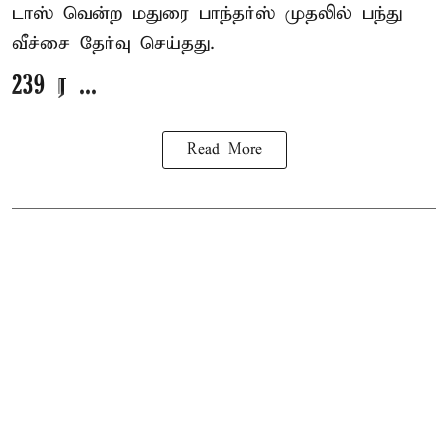
டாஸ் வென்ற மதுரை பாந்தர்ஸ் முதலில் பந்து
வீச்சை தேர்வு செய்தது.
239 ர ...
Read More