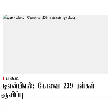
கிரிக்கெட்
டிஎன்பிஎல்: கோவை 239 ரன்கள்
குவிப்பு
X