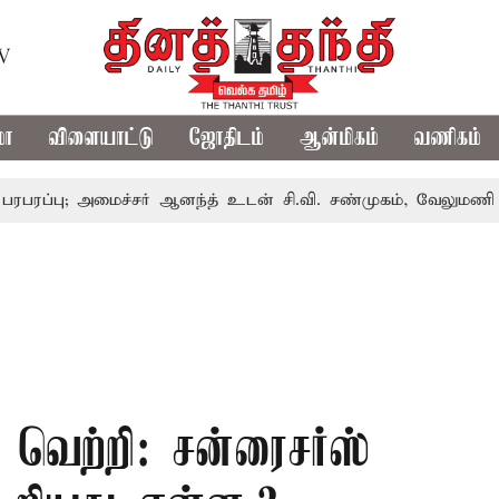
TV
மா
விளையாட்டு
ஜோதிடம்
ஆன்மிகம்
வணிகம்
அமைச்சர் ஆனந்த் உடன் சி.வி. சண்முகம், வேலுமணி சந்திப்பு
வெற்றி: சன்ரைசர்ஸ்