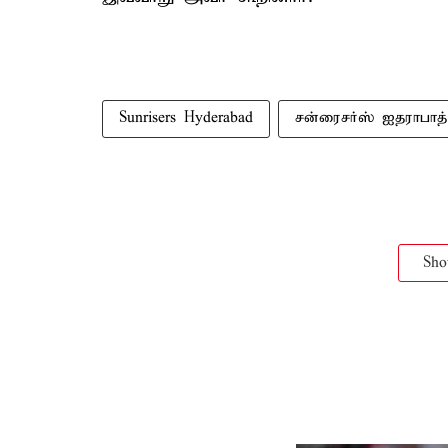
Sunrisers Hyderabad
சன்ரைசர்ஸ் ஐதராபாத்
Sh