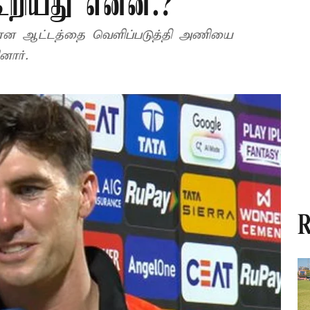
கூறியது என்ன.?
லான ஆட்டத்தை வெளிப்படுத்தி அணியை
னார்.
R