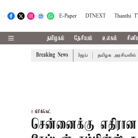
E-Paper
DTNEXT
Thanthi 
தமிழகம்
தேசியம்
உலகம்
சினி
Breaking News
ெட்: முதல்-அமைச்சர் விஜய்
தமிழக அரசியலில் பரபரப்பு; 
கிரிக்கெட்
சென்னைக்கு எதிரான 