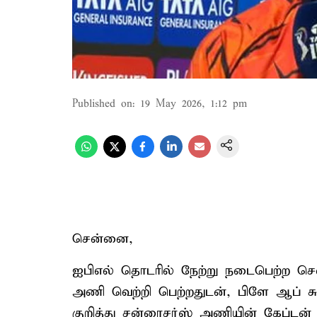
Published on
:
19 May 2026, 1:12 pm
சென்னை,
ஐபிஎல் தொடரில் நேற்று நடைபெற்ற சென
அணி வெற்றி பெற்றதுடன், பிளே ஆப் சுற
குறித்து சன்ரைசர்ஸ் அணியின் கேப்டன் 