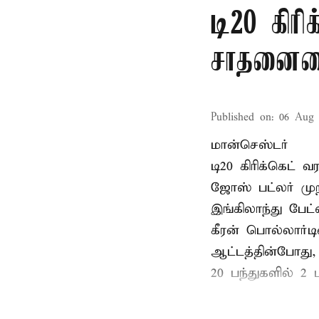
டி20 கிரி
சாதனையை
Published on
:
06 Aug 
மான்செஸ்டர்
டி20 கிரிக்கெட்
ஜோஸ் பட்லர் முற
இங்கிலாந்து பேட
கீரன் பொல்லார்
ஆட்டத்தின்போது,
20 பந்துகளில் 2 ப