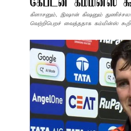
கேப்டன் கம்மின்ஸ் 
கிளாசனும், இஷான் கிஷனும் துணிச்ச
வெற்றிபெறச் வைத்ததாக கம்மின்ஸ் கூறி