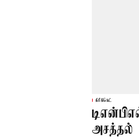
கிரிக்கெட்
டிஎன்பி
அசத்தல் 