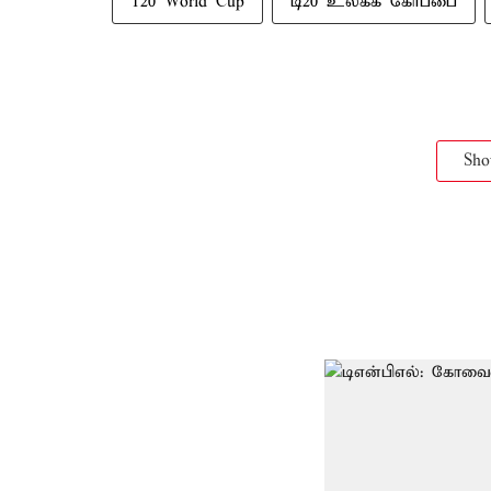
T20 World Cup
டி20 உலகக் கோப்பை
Sh