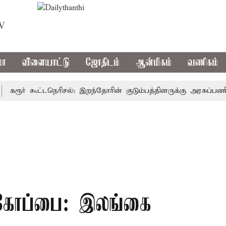
TV
மா
விளையாட்டு
ஜோதிடம்
ஆன்மிகம்
வணிகம்
ூர் கூட்டநெரிசல்: இறந்தோரின் குடும்பத்தினருக்கு அரசுப்பணி வழக்
 கோப்பை: இலங்கை