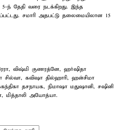
5-ந் தேதி வரை நடக்கிறது. இந்த
்பட்டது. சமாரி அதபட்டு தலைமையிலான 15
ரேரா, விஷ்மி குணரத்னே, ஹர்ஷிதா
ா சில்வா, கவிஷா தில்ஹாரி, ஹன்சிமா
சுகந்திகா தசநாயக, நிமாஷா மதுஷானி, சஷினி
ரா, மித்தாலி அயோத்யா.