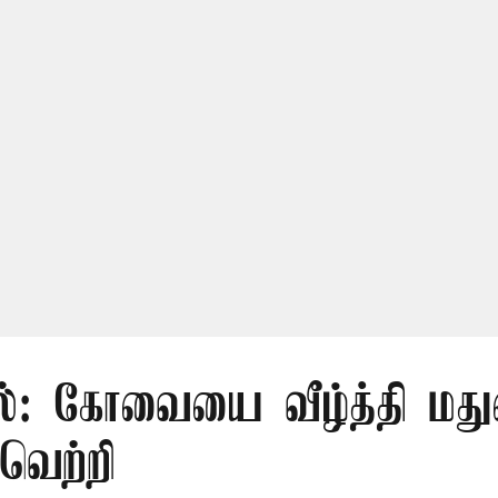
எல்: கோவையை வீழ்த்தி மத
வெற்றி