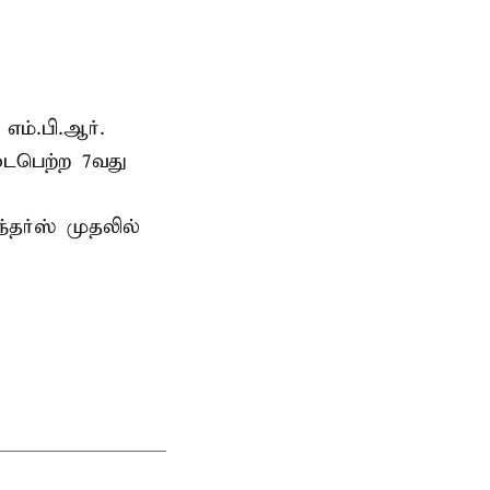
எம்.பி.ஆர்.
டைபெற்ற 7வது
்தர்ஸ் முதலில்