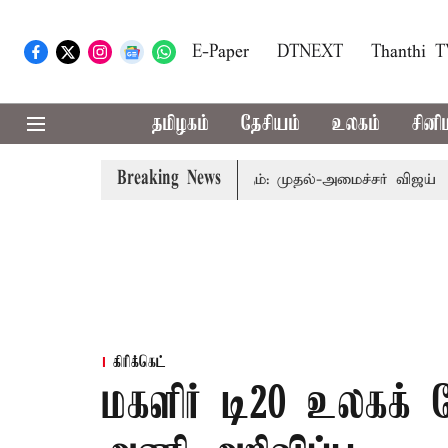
E-Paper
DTNEXT
Thanthi 
தமிழகம்
தேசியம்
உலகம்
சினி
Breaking News
்தை தொகுதி மறுவரையறை பாதிக்கும்: முதல்-அமைச்சர் விஜய்
கர
கிரிக்கெட்
மகளிர் டி20 உலகக்