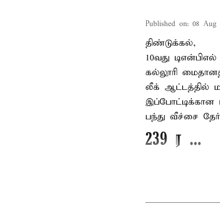
Published on
:
08 Aug 
திண்டுக்கல்,
10வது டிஎன்பிஎல்
கல்லூரி மைதானத
லீக் ஆட்டத்தில
இப்போட்டிக்கான 
பந்து வீச்சை தேர
239 ர ...