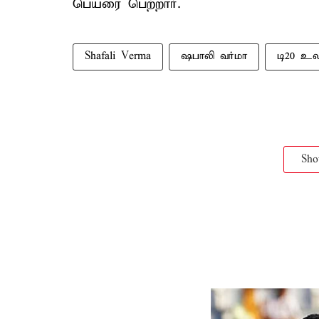
பெயரை பெற்றார்.
Shafali Verma
ஷபாலி வர்மா
டி20 உ
Sh