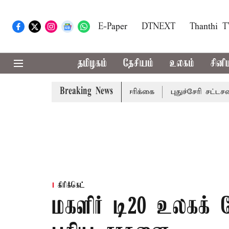
E-Paper
DTNEXT
Thanthi 
தமிழகம்
தேசியம்
உலகம்
சினி
Breaking News
ங்களுக்கு கன மழை எச்சரிக்கை
புதுச்சேரி சட்டசபையில் வரு
கிரிக்கெட்
மகளிர் டி20 உலகக்