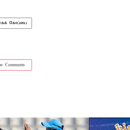
லகக் கோப்பை
ow Comments