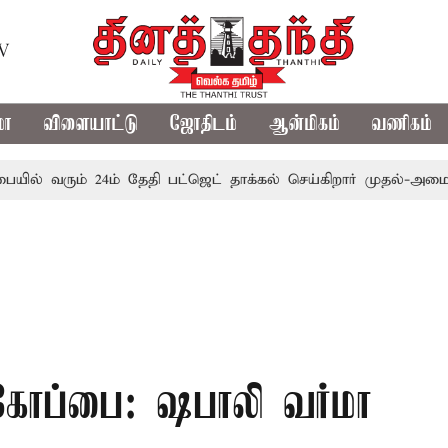
TV
மா
விளையாட்டு
ஜோதிடம்
ஆன்மிகம்
வணிகம்
ம் 24ம் தேதி பட்ஜெட் தாக்கல் செய்கிறார் முதல்-அமைச்சர் ரங்கச
 கோப்பை: ஷபாலி வர்மா