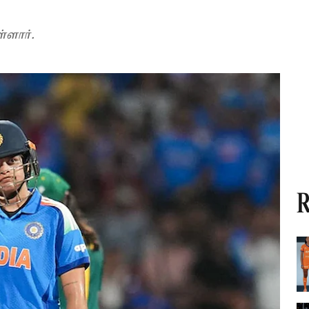
ளார்.
R