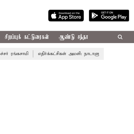
சிறப்புக் கட்டுரைகள்
ஆண்டு சந்தா
ாமி
எதிர்க்கட்சிகள் அமளி: நாடாளுமன்ற இரு அவைகளும் திங