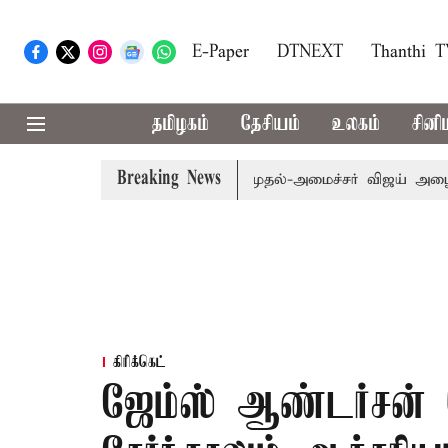
E-Paper
DTNEXT
Thanthi 
தமிழகம்
தேசியம்
உலகம்
சினி
Breaking News
்.பி.க்கள் கூட்டத்துக்கு முதல்-அமைச்சர் விஜய் அழைப்பு
ம
கிரிக்கெட்
ஜேம்ஸ் ஆண்டர்சன்