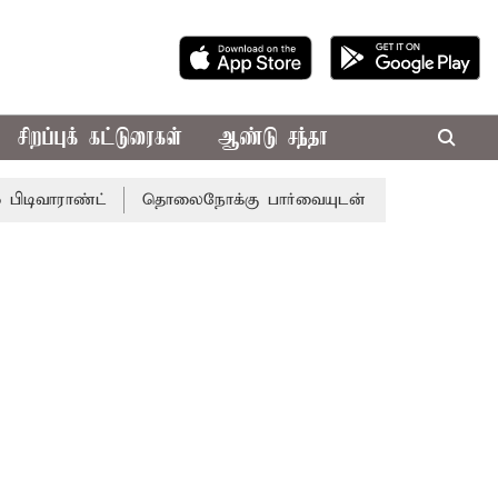
சிறப்புக் கட்டுரைகள்
ஆண்டு சந்தா
ண்ட்
தொலைநோக்கு பார்வையுடன் கூடிய வேளாண் பட்ஜெட்: ம