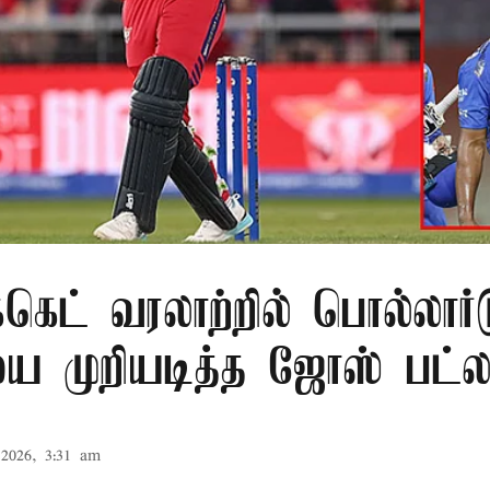
க்கெட் வரலாற்றில் பொல்லார்
 முறியடித்த ஜோஸ் பட்லர
2026, 3:31 am