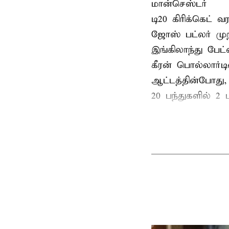
மான்செஸ்டர்
டி20 கிரிக்கெட்
ஜோஸ் பட்லர் முற
இங்கிலாந்து பேட
கீரன் பொல்லார்
ஆட்டத்தின்போது,
20 பந்துகளில் 2 ப