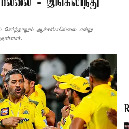
மில்லை - இங்கிலாந்து
ேர்ந்தாலும் ஆச்சரியமில்லை என்று
துள்ளார்.
R