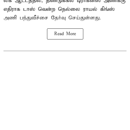
லீக் ஆட்டத்தில், திண்டுக்கல் டிராகன்ஸ் அணிக்கு
எதிராக டாஸ் வென்ற நெல்லை ராயல் கிங்ஸ்
அணி பந்துவீச்சை தேர்வு செய்துள்ளது.
Read More