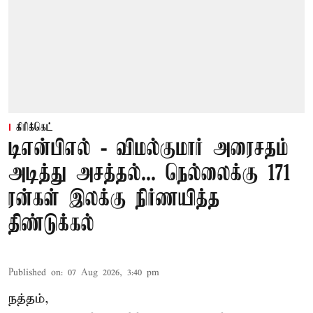
கிரிக்கெட்
டிஎன்பிஎல் - விமல்குமார் அரைசதம்
அடித்து அசத்தல்... நெல்லைக்கு 171
ரன்கள் இலக்கு நிர்ணயித்த
திண்டுக்கல்
Published on
:
07 Aug 2026, 3:40 pm
நத்தம்,