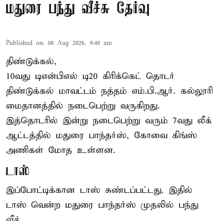
மதுரை பந்து வீச்சு தேர்வு
Published on
:
08 Aug 2026, 9:48 am
திண்டுக்கல்,
10வது டிஎன்பிஎல் டி20
கிரிக்கெட்
தொடர்
திண்டுக்கல் மாவட்டம் நத்தம் எம்.பி.ஆர். கல்லூரி
மைதானத்தில் நடைபெற்று வருகிறது.
இத்தொடரில் இன்று நடைபெற்று வரும் 7வது லீக்
ஆட்டத்தில் மதுரை பாந்தர்ஸ், கோவை கிங்ஸ்
அணிகள் மோத உள்ளன.
டாஸ்
இப்போட்டிக்கான டாஸ் சுண்டப்பட்டது. இதில்
டாஸ் வென்ற மதுரை பாந்தர்ஸ் முதலில் பந்து
வீச் ...