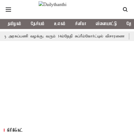
தமிழகம்
தேசியம்
உலகம்
சினிமா
விளையாட்டு
ஜோத
ரசுப்பணி வழக்கு; வரும் 14ம்தேதி சுப்ரீம்கோர்ட்டில் விசாரணை
அமர்நா
கிரிக்கெட்