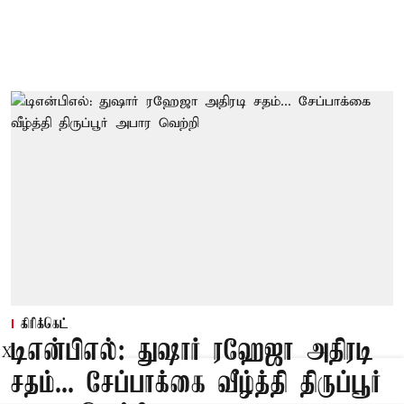
கிரிக்கெட்
டிஎன்பிஎல்: துஷார் ரஹேஜா அதிரடி
X
சதம்... சேப்பாக்கை வீழ்த்தி திருப்பூர்