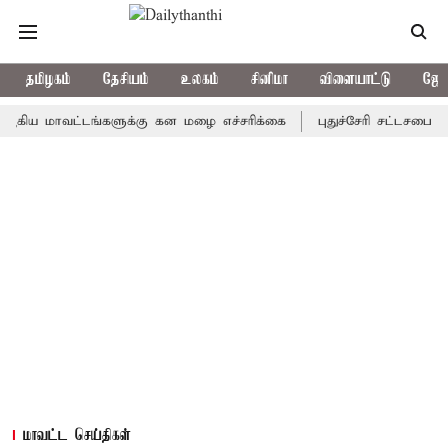
தமிழகம்
தேசியம்
உலகம்
சினிமா
விளையாட்டு
ஜோத
மாவட்டங்களுக்கு கன மழை எச்சரிக்கை
புதுச்சேரி சட்டசபையில் வரு
மாவட்ட செய்திகள்