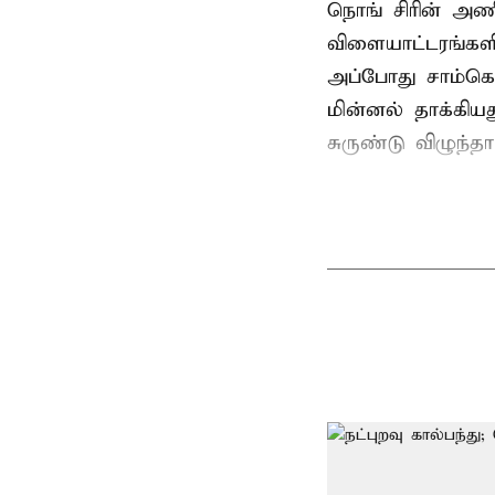
நொங் சிரின் அணி
விளையாட்டரங்களி
அப்போது சாம்கொ
மின்னல் தாக்கி
சுருண்டு விழுந்த