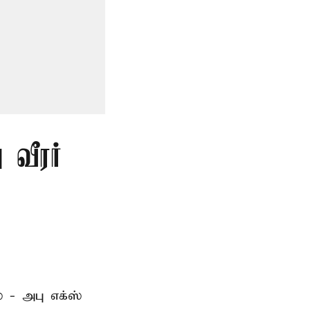
 வீரர்
 - அபு எக்ஸ்