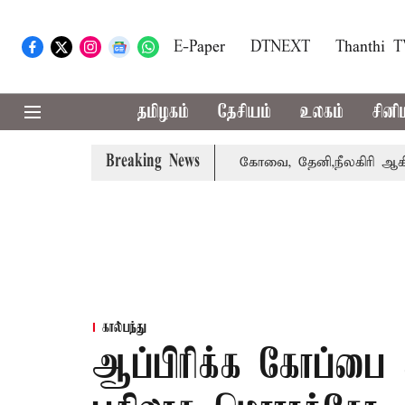
E-Paper
DTNEXT
Thanthi 
தமிழகம்
தேசியம்
உலகம்
சினி
Breaking News
்கை வாபஸ் பெற்றார் சங்கீதா
கோவை, தேனி,நீலகிரி ஆகிய மா
கால்பந்து
ஆப்பிரிக்க கோப்பை 