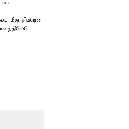
பாப்
் மீது திடீரென
தானத்திலேயே