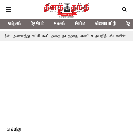
தமிழகம்
தேசியம்
உலகம்
சினிமா
விளையாட்டு
ஜோத
து கட்சி கூட்டத்தை நடத்தாது ஏன்? உதயநிதி ஸ்டாலின் கேள்வி
த.வெ
கால்பந்து