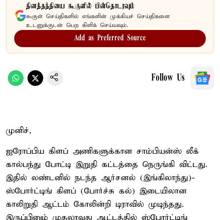
தினத்தந்தியை கூகுளில் பின்தொடரவும்
கூகுள் செய்திகளில் எங்களின் முக்கியச் செய்திகளை
உடனுக்குடன் பெற கிளிக் செய்யவும்.
Add as Preferred Source
Follow Us
முனிச்,
ஐரோப்பிய கிளப் அணிகளுக்கான சாம்பியன்ஸ் லீக்
கால்பந்து போட்டி இறுதி கட்டத்தை நெருங்கி விட்டது.
இதில் லண்டனில் நடந்த ஆர்சனல் (இங்கிலாந்து)-
ஸ்போர்ட்டிங் கிளப் (போர்ச்சு கல்) இடையிலான
காலிறுதி ஆட்டம் கோலின்றி டிராவில் முடிந்தது.
இருப்பினும் முதலாவது ஆட்டத்தில் ஸ்போர்ட்டிங்