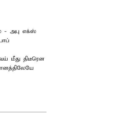
 - அபு எக்ஸ்
பாப்
் மீது திடீரென
தானத்திலேயே