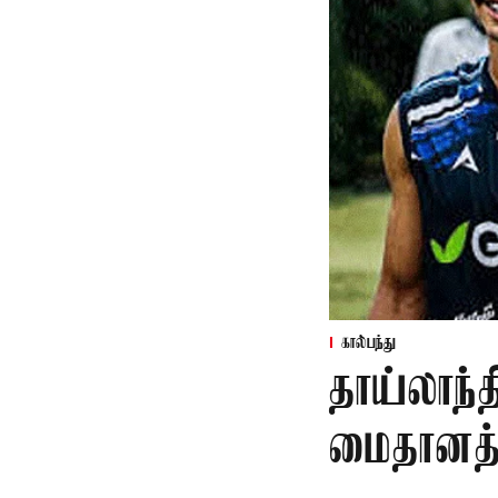
கால்பந்து
தாய்லாந்த
மைதானத்த