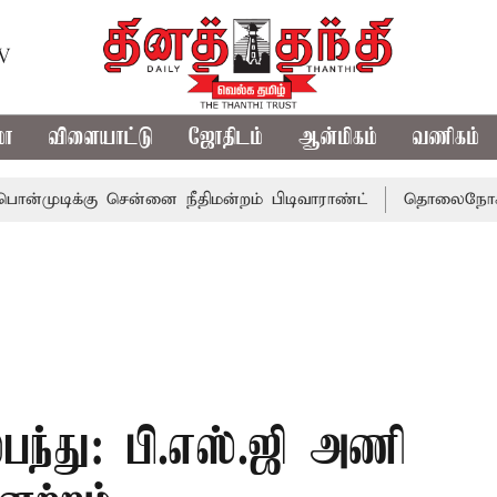
TV
மா
விளையாட்டு
ஜோதிடம்
ஆன்மிகம்
வணிகம்
கு சென்னை நீதிமன்றம் பிடிவாராண்ட்
தொலைநோக்கு பார்வையு
ல்பந்து: பி.எஸ்.ஜி அணி