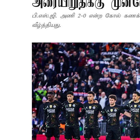
அரையிறுதிக்கு முன்ன
பி.எஸ்.ஜி. அணி 2-0 என்ற கோல் கணக்கி
வீழ்த்தியது.