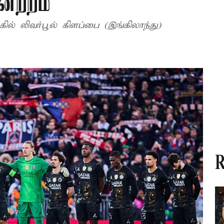
ேற்றம்
ல் லிவர்பூல் கிளப்பை (இங்கிலாந்து)
R