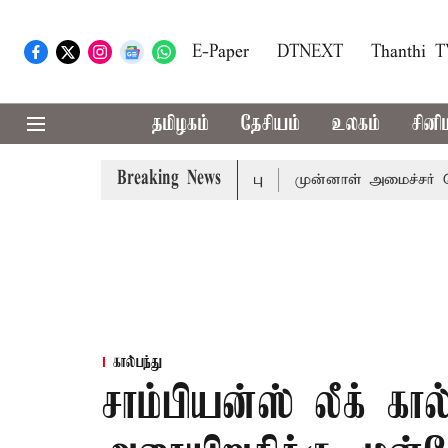
E-Paper
DTNEXT
Thanthi 
தமிழகம்
தேசியம்
உலகம்
சினி
Breaking News
ல்-அமைச்சர் விஜய் அழைப்பு
முன்னாள் அமைச்சர் பொன்முடிக்
கால்பந்து
சாம்பியன்ஸ் லீக் கா