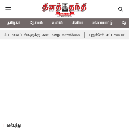
தமிழகம்
தேசியம்
உலகம்
சினிமா
விளையாட்டு
ஜோத
்களுக்கு கன மழை எச்சரிக்கை
புதுச்சேரி சட்டசபையில் வரும் 24ம் 
கால்பந்து