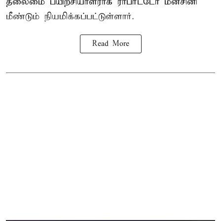
தலைமை பயிற்சியாளராக ராபர்ட்டோ மன்சினி
மீண்டும் நியமிக்கப்பட்டுள்ளார்.
Read More