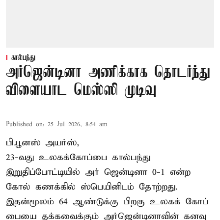
கால்பந்து
அர்ஜென்டினா அணிக்காக தொடர்ந்து
விளையாட மெஸ்ஸி முடிவு
Published on
:
25 Jul 2026, 8:54 am
பியூனஸ் அயர்ஸ்,
23-வது உலகக்கோப்பை கால்பந்து
இறுதிப்போட்டியில் அர் ஜென்டினா 0-1 என்ற
கோல் கணக்கில் ஸ்பெயினிடம் தோற்றது.
இதன்மூலம் 64 ஆண்டுக்கு பிறகு உலகக் கோப்
பையை தக்கவைக்கும் அர்ஜென்டினாவின் கனவு