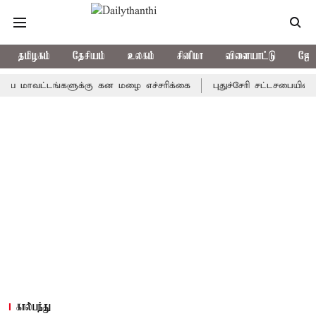
தமிழகம்
தேசியம்
உலகம்
சினிமா
விளையாட்டு
ஜோத
வட்டங்களுக்கு கன மழை எச்சரிக்கை
புதுச்சேரி சட்டசபையில் வரும் 
கால்பந்து