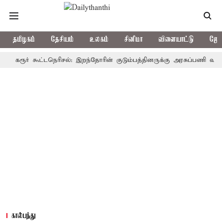
தமிழகம்
தேசியம்
உலகம்
சினிமா
விளையாட்டு
ஜோத
ூர் கூட்டநெரிசல்: இறந்தோரின் குடும்பத்தினருக்கு அரசுப்பணி வழக்கு; வரு
கால்பந்து