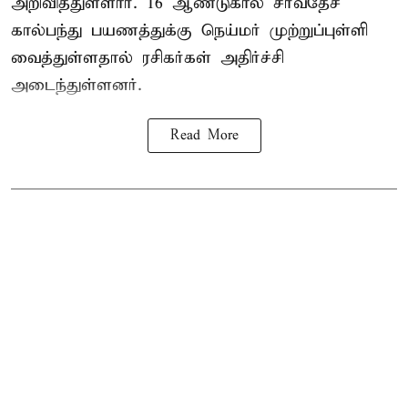
அறிவித்துள்ளார். 16 ஆண்டுகால சர்வதேச
கால்பந்து பயணத்துக்கு நெய்மர் முற்றுப்புள்ளி
வைத்துள்ளதால் ரசிகர்கள் அதிர்ச்சி
அடைந்துள்ளனர்.
Read More