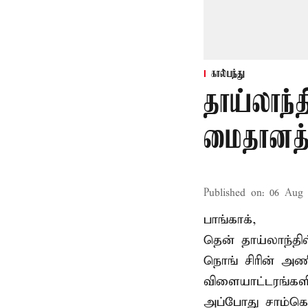
கால்பந்து
தாய்லாந்த
மைதானத்த
Published on
:
06 Aug 
பாங்காக்,
தென் தாய்லாந்தி
நொங் சிரின் அணி
விளையாட்டரங்களி
அப்போது சாம்கொ