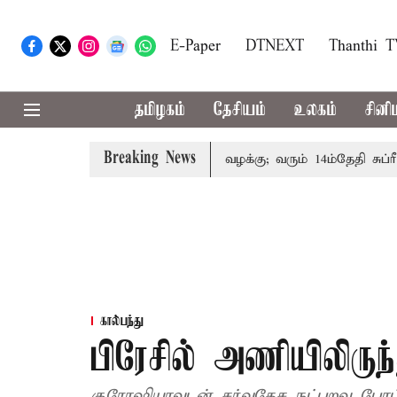
E-Paper
DTNEXT
Thanthi 
தமிழகம்
தேசியம்
உலகம்
சினி
Breaking News
குடும்பத்தினருக்கு அரசுப்பணி வழக்கு; வரும் 14ம்தேதி சுப்ரீம்க
கால்பந்து
பிரேசில் அணியிலிருந்
குரோஷியாவுடன் சர்வதேச நட்புறவு போட்