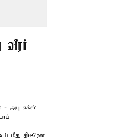
 வீரர்
 - அபு எக்ஸ்
பாப்
் மீது திடீரென