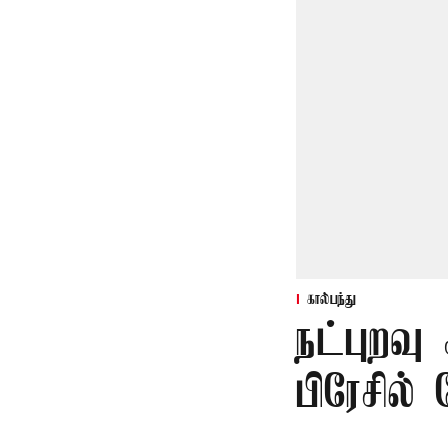
கால்பந்து
நட்புறவு
பிரேசில் 