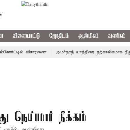
TV
மா
விளையாட்டு
ஜோதிடம்
ஆன்மிகம்
வணிகம்
ோர்ட்டில் விசாரணை
அமர்நாத் யாத்திரை தற்காலிகமாக நிறுத்தம்
து நெய்மார் நீக்கம்
 டியில் ஆடுகிறது.