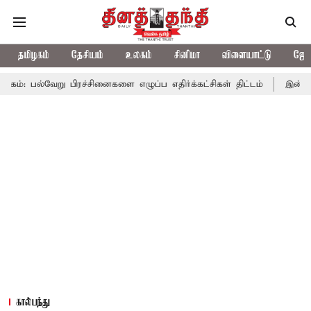
தமிழகம்
தேசியம்
உலகம்
சினிமா
விளையாட்டு
ஜோத
பிரச்சினைகளை எழுப்ப எதிர்க்கட்சிகள் திட்டம்
இன்று கொட்டப்போகு
கால்பந்து