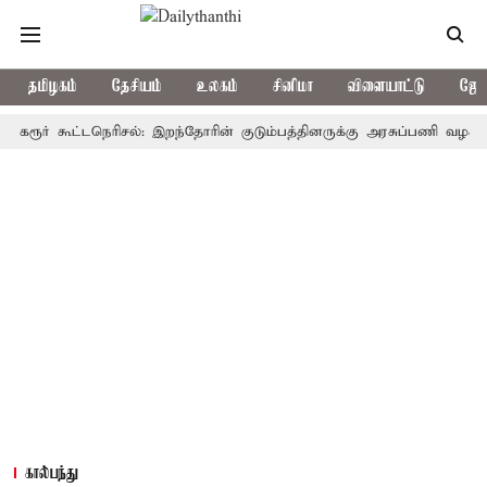
தமிழகம்
தேசியம்
உலகம்
சினிமா
விளையாட்டு
ஜோத
் கூட்டநெரிசல்: இறந்தோரின் குடும்பத்தினருக்கு அரசுப்பணி வழக்கு; வரும்
கால்பந்து