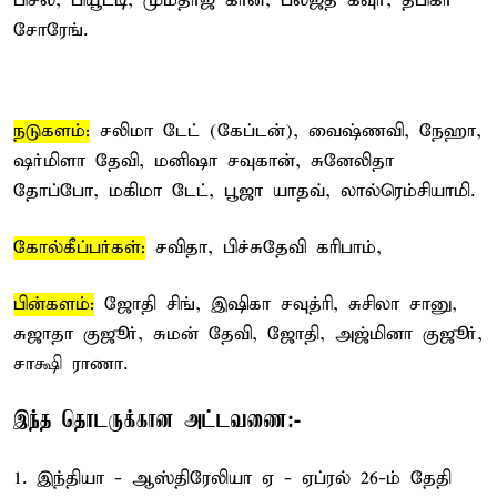
பிசல், பியூட்டி, மும்தாஜ் கான், பல்ஜீத் கவுர், தீபிகா
சோரேங்.
நடுகளம்:
சலிமா டேட் (கேப்டன்), வைஷ்ணவி, நேஹா,
ஷர்மிளா தேவி, மனிஷா சவுகான், சுனேலிதா
தோப்போ, மகிமா டேட், பூஜா யாதவ், லால்ரெம்சியாமி.
கோல்கீப்பர்கள்:
சவிதா, பிச்சுதேவி கரிபாம்,
பின்களம்:
ஜோதி சிங், இஷிகா சவுத்ரி, சுசிலா சானு,
சுஜாதா குஜூர், சுமன் தேவி, ஜோதி, அஜ்மினா குஜூர்,
சாக்ஷி ராணா.
இந்த தொடருக்கான அட்டவணை:-
1. இந்தியா - ஆஸ்திரேலியா ஏ - ஏப்ரல் 26-ம் தேதி