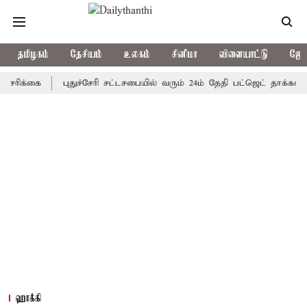
தமிழகம்
தேசியம்
உலகம்
சினிமா
விளையாட்டு
ஜோத
கை
புதுச்சேரி சட்டசபையில் வரும் 24ம் தேதி பட்ஜெட் தாக்கல் செய்கி
ஹாக்கி