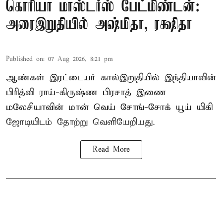
கொரியா மாஸ்டர்ஸ் பேட்மிண்டன்:
அரைஇறுதியில் அஷ்மிதா, ரக்ஷிதா
Published on
:
07 Aug 2026, 8:21 pm
ஆண்கள் இரட்டையர் கால்இறுதியில் இந்தியாவின்
பிரித்வி ராய்-கிருஷ்ண பிரசாத் இணை
மலேசியாவின் மான் வெய் சோங்-சோக் யூய் யிகி
ஜோடியிடம் தோற்று வெளியேறியது.
Read More