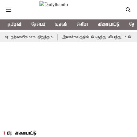
தமிழகம்
தேசியம்
உலகம்
சினிமா
விளையாட்டு
ஜோத
்காலிகமாக நிறுத்தம்
இமாச்சலத்தில் பேருந்து விபத்து; 7 பேர் பலி 
பிற விளையாட்டு