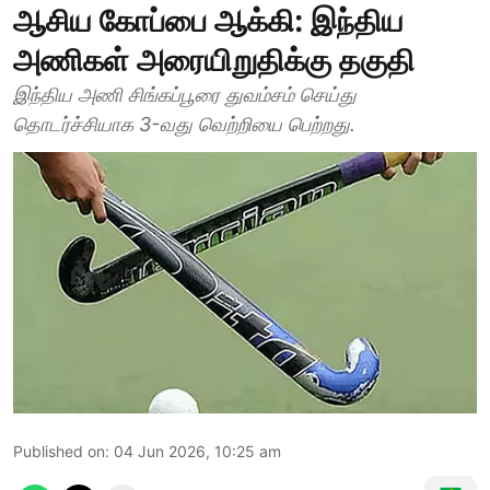
ஆசிய கோப்பை ஆக்கி: இந்திய
அணிகள் அரையிறுதிக்கு தகுதி
இந்திய அணி சிங்கப்பூரை துவம்சம் செய்து
தொடர்ச்சியாக 3-வது வெற்றியை பெற்றது.
Published on
:
04 Jun 2026, 10:25 am