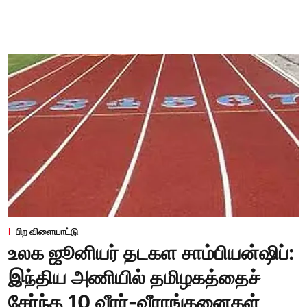
பிற விளையாட்டு
உலக ஜூனியர் தடகள சாம்பியன்ஷிப்:
இந்திய அணியில் தமிழகத்தைச்
சேர்ந்த 10 வீரர்-வீராங்கனைகள்