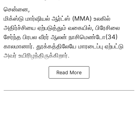
சென்னை,
மிக்ஸ்டு மார்ஷியல் ஆர்ட்ஸ் (
MMA
) உலகில்
அதிர்ச்சியை ஏற்படுத்தும் வகையில், பிரேசிலை
சேர்ந்த பிரபல வீரர் ஆலன் நாசிமெண்டோ(34)
காலமானார். தூக்கத்திலேயே மாரடைப்பு ஏற்பட்டு
அவர் உயிரிழந்திருக்கிறார்.
Read More