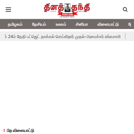
தமிழகம்
தேசியம்
உலகம்
சினிமா
விளையாட்டு
ஜோ
ி பட்ஜெட் தாக்கல் செய்கிறார் முதல்-அமைச்சர் ரங்கசாமி
எதிர்க்கட்சிகள
பிற விளையாட்டு