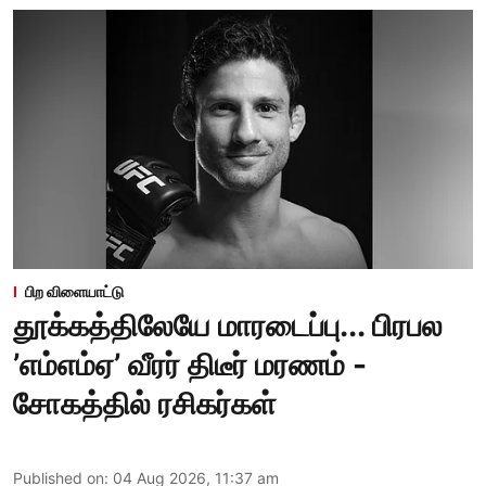
பிற விளையாட்டு
தூக்கத்திலேயே மாரடைப்பு... பிரபல
’எம்எம்ஏ’ வீரர் திடீர் மரணம் -
சோகத்தில் ரசிகர்கள்
Published on
:
04 Aug 2026, 11:37 am