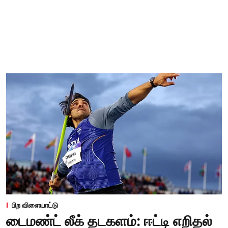
பிற விளையாட்டு
டைமண்ட் லீக் தடகளம்: ஈட்டி எறிதல்