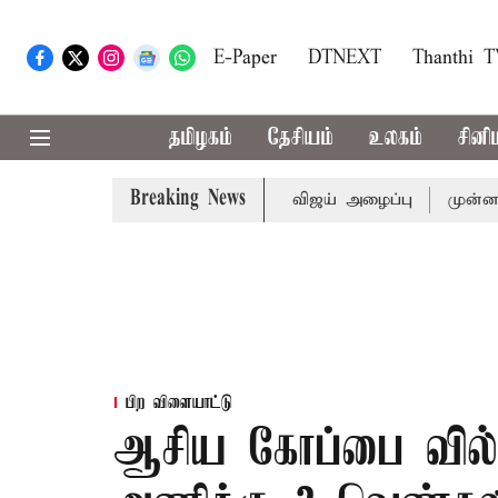
E-Paper
DTNEXT
Thanthi 
தமிழகம்
தேசியம்
உலகம்
சினி
Breaking News
்டத்துக்கு முதல்-அமைச்சர் விஜய் அழைப்பு
முன்னாள் அமைச்
பிற விளையாட்டு
ஆசிய கோப்பை வில்வ