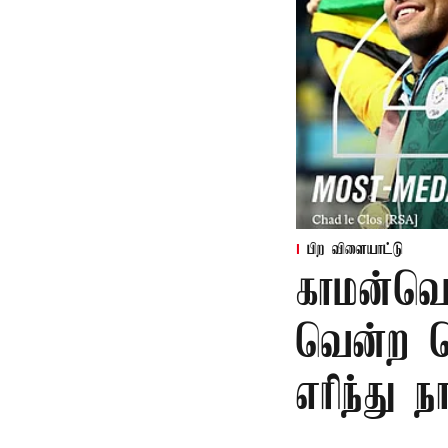
பிற விளையாட்டு
காமன்வெல
வென்ற தெ
எரிந்து ந