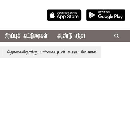
சிறப்புக் கட்டுரைகள்
ஆண்டு சந்தா
ோக்கு பார்வையுடன் கூடிய வேளாண் பட்ஜெட்: முதல்-அமைச்சர