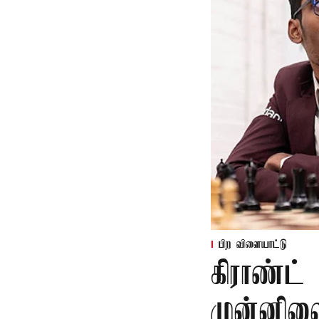
பிற விளையாட்டு
கிராண்ட்
முன்னில