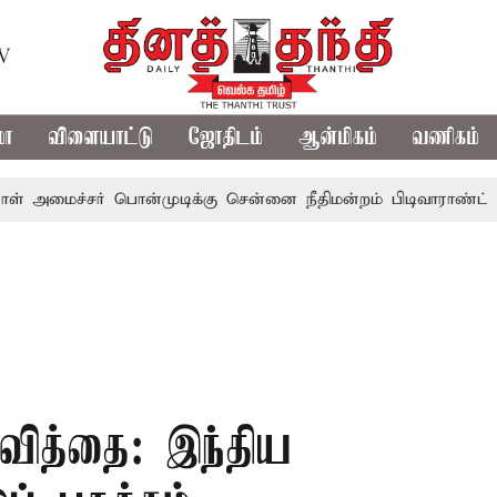
TV
மா
விளையாட்டு
ஜோதிடம்
ஆன்மிகம்
வணிகம்
சர் பொன்முடிக்கு சென்னை நீதிமன்றம் பிடிவாராண்ட்
தொலைந
ித்தை: இந்திய