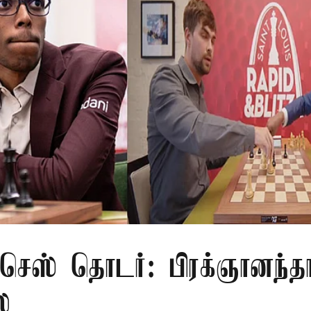
 செஸ் தொடர்: பிரக்ஞானந்த
ை