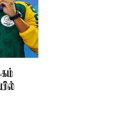
கம்
யில்