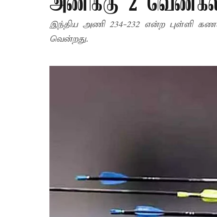
அணிக்கு 2 வெண்கலப
இந்திய அணி 234-232 என்ற புள்ளி கண
வென்றது.