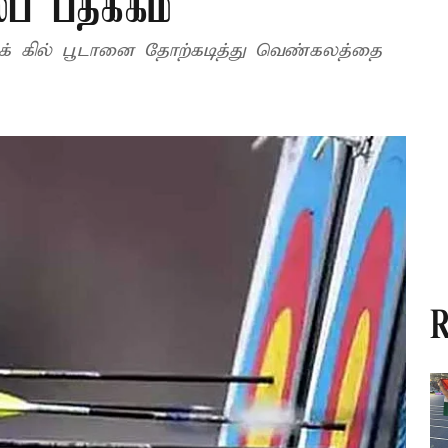
் பதக்கம்
க் கில் பூடானை தோற்கடித்து வெண்கலத்தை
R