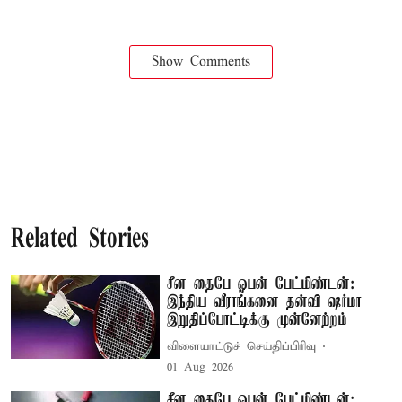
Show Comments
Related Stories
சீன தைபே ஓபன் பேட்மிண்டன்:
இந்திய வீராங்கனை தன்வி ஷர்மா
இறுதிப்போட்டிக்கு முன்னேற்றம்
விளையாட்டுச் செய்திப்பிரிவு
01 Aug 2026
சீன தைபே ஓபன் பேட்மிண்டன்: