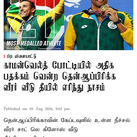
பிற விளையாட்டு
காமன்வெல்த் போட்டியில் அதிக
பதக்கம் வென்ற தென்ஆப்பிரிக்க
வீரர் வீடு தீயில் எரிந்து நாசம்
Published on
:
05 Aug 2026, 9:03 pm
தென்ஆப்பிரிக்காவின் கேப்டவுனில் உள்ள நீச்சல்
வீரர் சாட் லெ கிளோஸ் வீடு