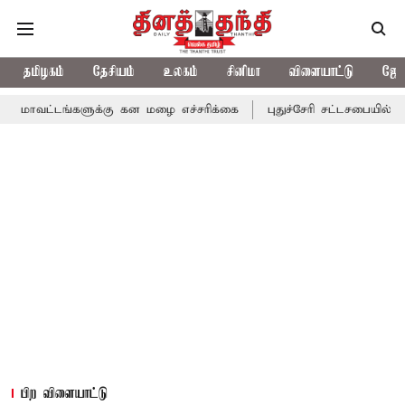
தமிழகம்
தேசியம்
உலகம்
சினிமா
விளையாட்டு
ஜோத
டங்களுக்கு கன மழை எச்சரிக்கை
புதுச்சேரி சட்டசபையில் வரும் 24ம
பிற விளையாட்டு