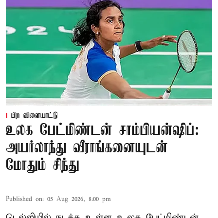
பிற விளையாட்டு
உலக பேட்மிண்டன் சாம்பியன்ஷிப்:
அயர்லாந்து வீராங்கனையுடன்
மோதும் சிந்து
Published on
:
05 Aug 2026, 8:00 pm
டெல்லியில் நடக்க உள்ள உலக பேட்மிண்டன்