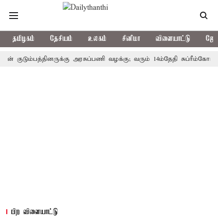
தமிழகம்
தேசியம்
உலகம்
சினிமா
விளையாட்டு
ஜோத
ுடும்பத்தினருக்கு அரசுப்பணி வழக்கு; வரும் 14ம்தேதி சுப்ரீம்கோர்ட்டில் 
பிற விளையாட்டு