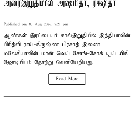
அரைஇறுதியில் அஷ்மிதா, ரக்ஷிதா
Published on
:
07 Aug 2026, 8:21 pm
ஆண்கள் இரட்டையர் கால்இறுதியில் இந்தியாவின்
பிரித்வி ராய்-கிருஷ்ண பிரசாத் இணை
மலேசியாவின் மான் வெய் சோங்-சோக் யூய் யிகி
ஜோடியிடம் தோற்று வெளியேறியது.
Read More