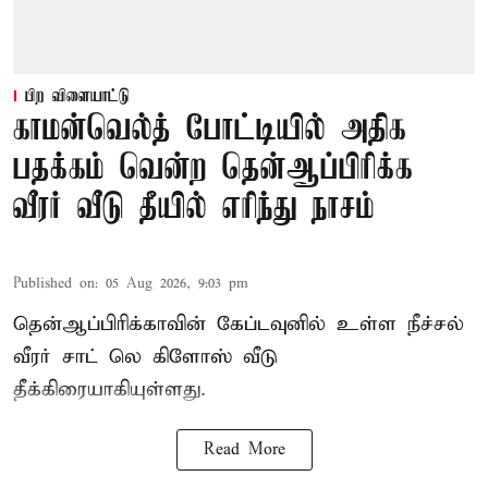
பிற விளையாட்டு
காமன்வெல்த் போட்டியில் அதிக
பதக்கம் வென்ற தென்ஆப்பிரிக்க
வீரர் வீடு தீயில் எரிந்து நாசம்
Published on
:
05 Aug 2026, 9:03 pm
தென்ஆப்பிரிக்காவின் கேப்டவுனில் உள்ள நீச்சல்
வீரர் சாட் லெ கிளோஸ் வீடு
தீக்கிரையாகியுள்ளது.
Read More