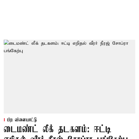
பிற விளையாட்டு
டைமண்ட் லீக் தடகளம்: ஈட்டி