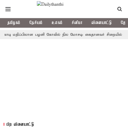
தமிழகம்
தேசியம்
உலகம்
சினிமா
விளையாட்டு
ஜோத
 மதிப்பிலான பழனி கோவில் நில மோசடி: கைதானவர் சிறையில் உயிரிழப்ப
பிற விளையாட்டு