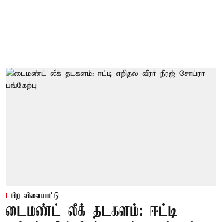
பிற விளையாட்டு
டைமண்ட் லீக் தடகளம்: ஈட்டி