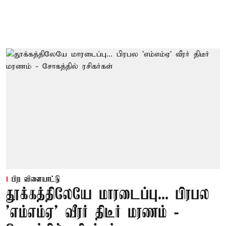
பிற விளையாட்டு
தூக்கத்திலேயே மாரடைப்பு... பிரபல
’எம்எம்ஏ’ வீரர் திடீர் மரணம் -