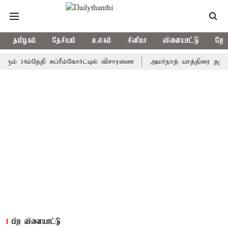
தமிழகம்
தேசியம்
உலகம்
சினிமா
விளையாட்டு
ஜோத
4ம்தேதி சுப்ரீம்கோர்ட்டில் விசாரணை
அமர்நாத் யாத்திரை தற்காலிகமாக
பிற விளையாட்டு