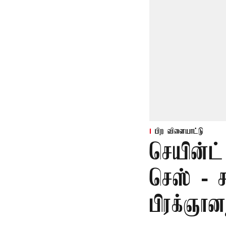
பிற விளையாட்டு
செயின்ட் 
செஸ் - ச
பிரக்ஞான