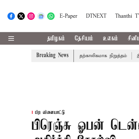
E-Paper
DTNEXT
Thanthi 
தமிழகம்
தேசியம்
உலகம்
சினி
Breaking News
விசாரணை
அமர்நாத் யாத்திரை தற்காலிகமாக நிறுத்தம்
இமாச்ச
பிற விளையாட்டு
பிரெஞ்சு ஓபன் டென