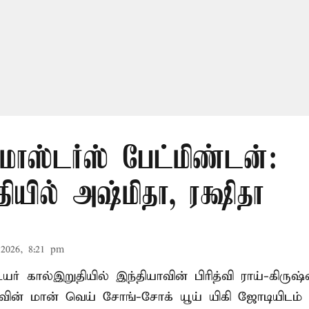
மாஸ்டர்ஸ் பேட்மிண்டன்:
யில் அஷ்மிதா, ரக்ஷிதா
2026, 8:21 pm
் கால்இறுதியில் இந்தியாவின் பிரித்வி ராய்-கிருஷ
் மான் வெய் சோங்-சோக் யூய் யிகி ஜோடியிடம் 