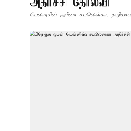
அதிர்ச்சி தோல்வி
பெலாரசின் அரினா சபலென்கா, ரஷியாவ