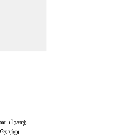
்ண பிரசாத்
தோற்று