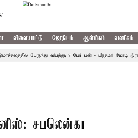
TV
மா
விளையாட்டு
ஜோதிடம்
ஆன்மிகம்
வணிகம்
லத்தில் பேருந்து விபத்து; 7 பேர் பலி - பிரதமர் மோடி இரங்கல்
்னிஸ்: சபலென்கா