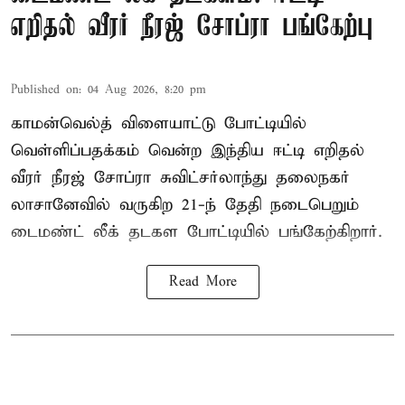
எறிதல் வீரர் நீரஜ் சோப்ரா பங்கேற்பு
Published on
:
04 Aug 2026, 8:20 pm
காமன்வெல்த் விளையாட்டு போட்டியில்
வெள்ளிப்பதக்கம் வென்ற இந்திய ஈட்டி எறிதல்
வீரர் நீரஜ் சோப்ரா சுவிட்சர்லாந்து தலைநகர்
லாசானேவில் வருகிற 21-ந் தேதி நடைபெறும்
டைமண்ட் லீக் தடகள போட்டியில் பங்கேற்கிறார்.
Read More