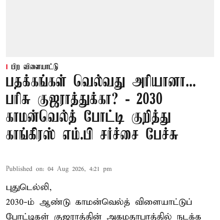
பிற விளையாட்டு
பதக்கங்கள் வெல்வது அரியானா...
பரிசு குஜராத்துக்கா? - 2030
காமன்வெல்த் போட்டி குறித்து
காங்கிரஸ் எம்.பி சர்ச்சை பேச்சு
Published on
:
04 Aug 2026, 4:21 pm
புதுடெல்லி,
2030-ம் ஆண்டு
காமன்வெல்த்
விளையாட்டுப்
போட்டிகள் குஜராத்தின் அகமதாபாத்தில் நடக்க