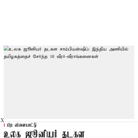
X
பிற விளையாட்டு
உலக ஜூனியர் தடகள