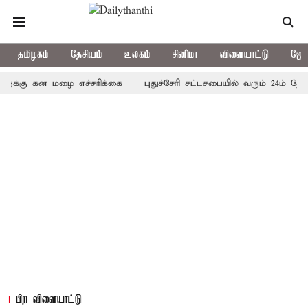
தமிழகம்
தேசியம்
உலகம்
சினிமா
விளையாட்டு
ஜோத
 கன மழை எச்சரிக்கை
புதுச்சேரி சட்டசபையில் வரும் 24ம் தேதி பட்ஜ
பிற விளையாட்டு