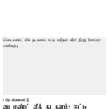
பிற விளையாட்டு
டைமண்ட் லீக் தடகளம்: ஈட்டி