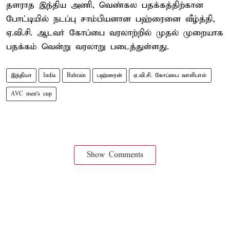
தளராத இந்திய அணி, வெண்கல பதக்கத்திற்கான
போட்டியில் நடப்பு சாம்பியனான பஹ்ரைனை வீழ்த்தி,
ஏ.வி.சி. ஆடவர் கோப்பை வரலாற்றில் முதல் முறையாக
பதக்கம் வென்று வரலாறு படைத்துள்ளது.
இந்தியா
India
Bahrain
பஹ்ரைன்
ஏ.வி.சி. கோப்பை வாலிபால்
AVC men's cup
Show Comments