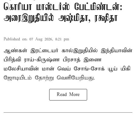
கொரியா மாஸ்டர்ஸ் பேட்மிண்டன்:
அரைஇறுதியில் அஷ்மிதா, ரக்ஷிதா
Published on
:
07 Aug 2026, 8:21 pm
ஆண்கள் இரட்டையர் கால்இறுதியில் இந்தியாவின்
பிரித்வி ராய்-கிருஷ்ண பிரசாத் இணை
மலேசியாவின் மான் வெய் சோங்-சோக் யூய் யிகி
ஜோடியிடம் தோற்று வெளியேறியது.
Read More