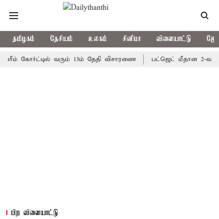
தமிழகம்
தேசியம்
உலகம்
சினிமா
விளையாட்டு
ஜோத
ம் கோர்ட்டில் வரும் 13ம் தேதி விசாரணை
பட்ஜெட் மீதான 2-வது நாள்; 
பிற விளையாட்டு