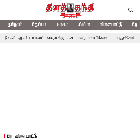
தமிழகம்
தேசியம்
உலகம்
சினிமா
விளையாட்டு
ஜோத
ிய மாவட்டங்களுக்கு கன மழை எச்சரிக்கை
புதுச்சேரி சட்டசபையில் 
பிற விளையாட்டு