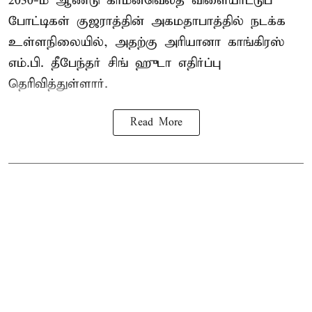
2030-ம் ஆண்டு
காமன்வெல்த்
விளையாட்டுப்
போட்டிகள் குஜராத்தின் அகமதாபாத்தில் நடக்க
உள்ளநிலையில், அதற்கு அரியானா காங்கிரஸ்
எம்.பி. தீபேந்தர் சிங் ஹுடா எதிர்ப்பு
தெரிவித்துள்ளார்.
Read More