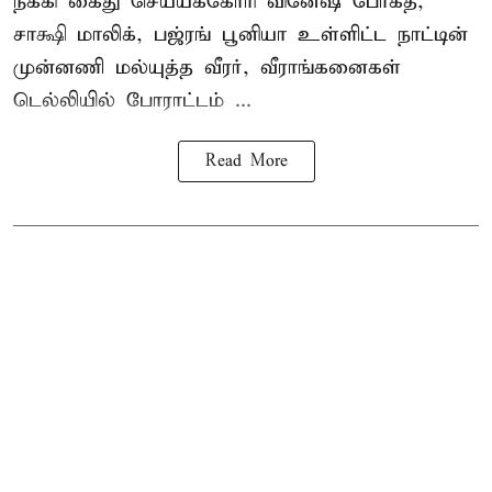
நீக்கி கைது செய்யக்கோரி வினேஷ் போகத்,
சாக்ஷி மாலிக், பஜ்ரங் பூனியா உள்ளிட்ட நாட்டின்
முன்னணி மல்யுத்த வீரர், வீராங்கனைகள்
டெல்லியில் போராட்டம் ...
Read More