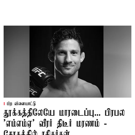
பிற விளையாட்டு
தூக்கத்திலேயே மாரடைப்பு... பிரபல
’எம்எம்ஏ’ வீரர் திடீர் மரணம் -
சோகத்தில் ரசிகர்கள்