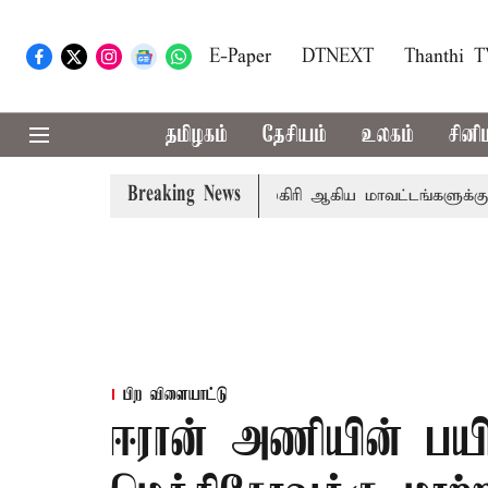
E-Paper
DTNEXT
Thanthi 
தமிழகம்
தேசியம்
உலகம்
சினி
Breaking News
கீதா
கோவை, தேனி,நீலகிரி ஆகிய மாவட்டங்களுக்கு கன மழை
பிற விளையாட்டு
ஈரான் அணியின் பயிற