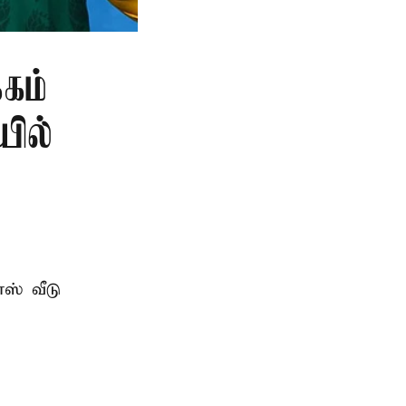
கம்
யில்
ஸ் வீடு