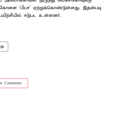
 அமெரிக்காவில் இருந்து மெக்சிகோவுக்கு
ுகோளை 'பிபா' ஏற்றுக்கொண்டுள்ளது. இதன்படி
யிற்சியில் ஈடுபட உள்ளனர்.
து
ow Comments