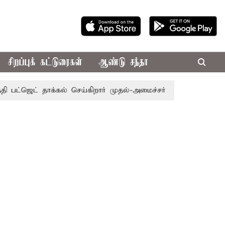
சிறப்புக் கட்டுரைகள்
ஆண்டு சந்தா
ட் தாக்கல் செய்கிறார் முதல்-அமைச்சர் ரங்கசாமி
எதிர்க்கட்ச