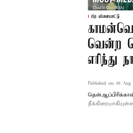
பிற விளையாட்டு
காமன்வெல
வென்ற தெ
எரிந்து ந
Published on
:
05 Aug 
தென்ஆப்பிரிக்கா
தீக்கிரையாகியுள்ள