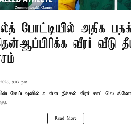
்த் போட்டியில் அதிக பதக்
ன்ஆப்பிரிக்க வீரர் வீடு தீ
ாசம்
2026, 9:03 pm
வின் கேப்டவுனில் உள்ள நீச்சல் வீரர் சாட் லெ கிளோ
து.
Read More