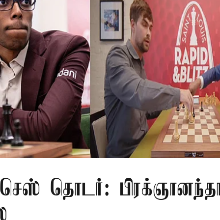
 செஸ் தொடர்: பிரக்ஞானந்த
ை