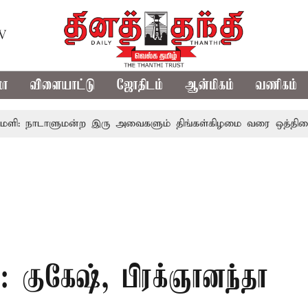
TV
மா
விளையாட்டு
ஜோதிடம்
ஆன்மிகம்
வணிகம்
ாடாளுமன்ற இரு அவைகளும் திங்கள்கிழமை வரை ஒத்திவைப்பு
ட
: குகேஷ், பிரக்ஞானந்தா