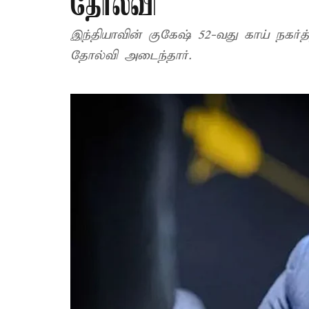
தோல்வி
இந்தியாவின் குகேஷ் 52-வது காய் நகர்த்
தோல்வி அடைந்தார்.