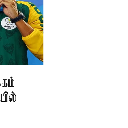
கம்
யில்