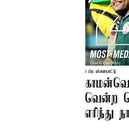
பிற விளையாட்டு
காமன்வெல
வென்ற தெ
எரிந்து ந