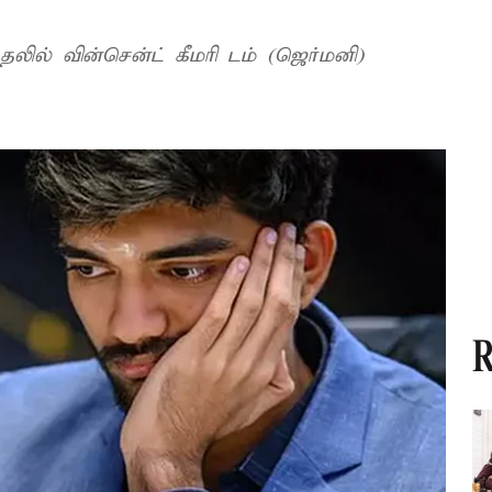
தலில் வின்சென்ட் கீமரி டம் (ஜெர்மனி)
R