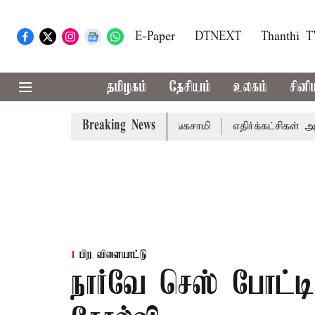
E-Paper
DTNEXT
Thanthi 
தமிழகம்
தேசியம்
உலகம்
சினி
Breaking News
்கிறார் முதல்-அமைச்சர் ரங்கசாமி
எதிர்க்கட்சிகள் அமளி: ந
பிற விளையாட்டு
நார்வே செஸ் போட்டி