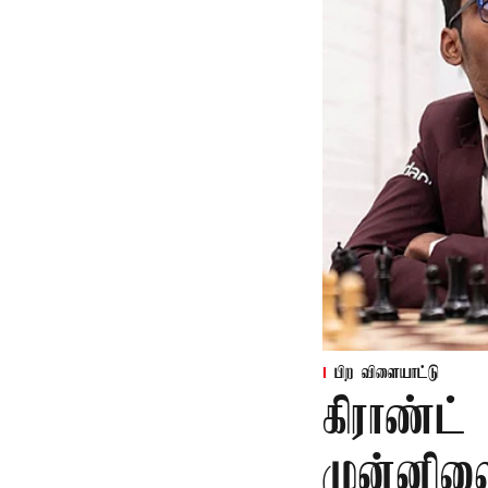
பிற விளையாட்டு
கிராண்ட்
முன்னில