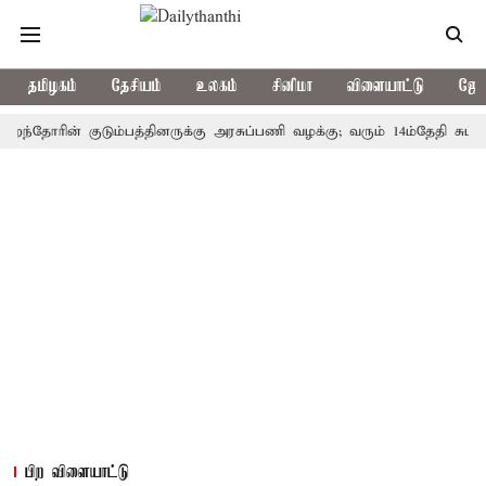
தமிழகம்
தேசியம்
உலகம்
சினிமா
விளையாட்டு
ஜோத
ோரின் குடும்பத்தினருக்கு அரசுப்பணி வழக்கு; வரும் 14ம்தேதி சுப்ரீம்கோர
பிற விளையாட்டு