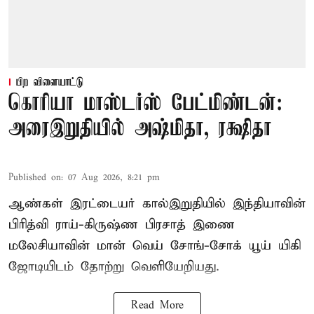
பிற விளையாட்டு
கொரியா மாஸ்டர்ஸ் பேட்மிண்டன்:
அரைஇறுதியில் அஷ்மிதா, ரக்ஷிதா
Published on
:
07 Aug 2026, 8:21 pm
ஆண்கள் இரட்டையர் கால்இறுதியில் இந்தியாவின்
பிரித்வி ராய்-கிருஷ்ண பிரசாத் இணை
மலேசியாவின் மான் வெய் சோங்-சோக் யூய் யிகி
ஜோடியிடம் தோற்று வெளியேறியது.
Read More