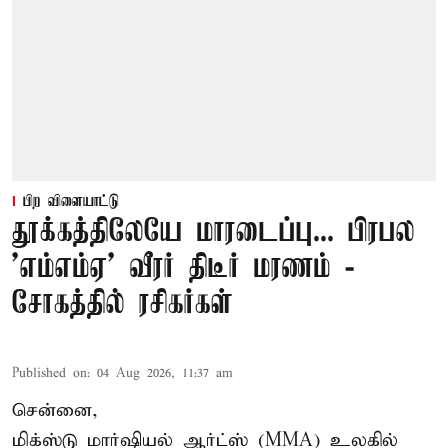
பிற விளையாட்டு
தூக்கத்திலேயே மாரடைப்பு... பிரபல
’எம்எம்ஏ’ வீரர் திடீர் மரணம் -
சோகத்தில் ரசிகர்கள்
Published on
:
04 Aug 2026, 11:37 am
சென்னை,
மிக்ஸ்டு மார்ஷியல் ஆர்ட்ஸ் (
MMA
) உலகில்