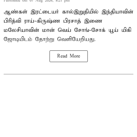
Published on
:
07 Aug 2026, 8:21 pm
ஆண்கள் இரட்டையர் கால்இறுதியில் இந்தியாவின்
பிரித்வி ராய்-கிருஷ்ண பிரசாத் இணை
மலேசியாவின் மான் வெய் சோங்-சோக் யூய் யிகி
ஜோடியிடம் தோற்று வெளியேறியது.
Read More