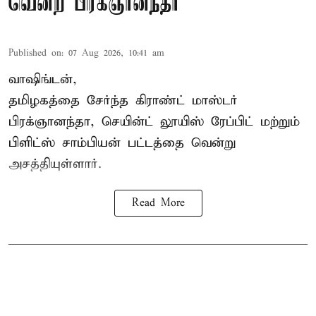
வென்ற பிரக்ஞானந்தா
Published on
:
07 Aug 2026, 10:41 am
வாஷிங்டன்,
தமிழகத்தை சேர்ந்த கிராண்ட் மாஸ்டர்
பிரக்ஞானந்தா
, செயின்ட் லூயிஸ் ரேப்பிட் மற்றும்
பிளிட்ஸ் சாம்பியன் பட்டத்தை வென்று
அசத்தியுள்ளார்.
Read More