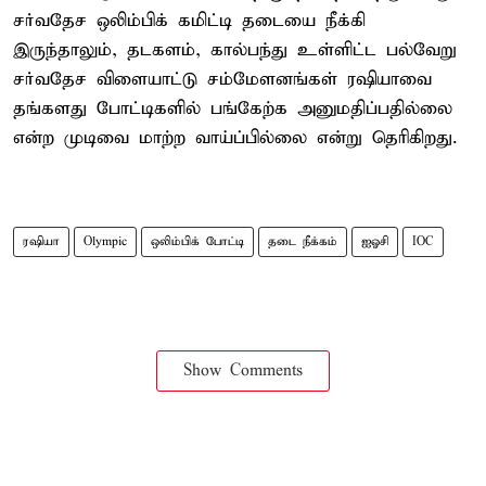
சர்வதேச ஒலிம்பிக் கமிட்டி தடையை நீக்கி
இருந்தாலும், தடகளம், கால்பந்து உள்ளிட்ட பல்வேறு
சர்வதேச விளையாட்டு சம்மேளனங்கள் ரஷியாவை
தங்களது போட்டிகளில் பங்கேற்க அனுமதிப்பதில்லை
என்ற முடிவை மாற்ற வாய்ப்பில்லை என்று தெரிகிறது.
ரஷியா
Olympic
ஒலிம்பிக் போட்டி
தடை நீக்கம்
ஐஓசி
IOC
Show Comments