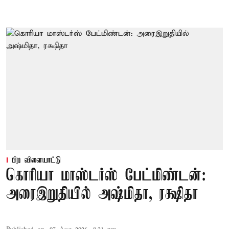
பிற விளையாட்டு
கொரியா மாஸ்டர்ஸ் பேட்மிண்டன்:
அரைஇறுதியில் அஷ்மிதா, ரக்ஷிதா