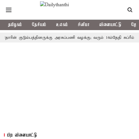
தமிழகம்
தேசியம்
உலகம்
சினிமா
விளையாட்டு
ஜோத
் குடும்பத்தினருக்கு அரசுப்பணி வழக்கு; வரும் 14ம்தேதி சுப்ரீம்கோர்ட்ட
பிற விளையாட்டு