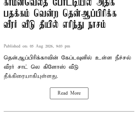
காமன்வெல்த் போட்டியில் அதிக
பதக்கம் வென்ற தென்ஆப்பிரிக்க
வீரர் வீடு தீயில் எரிந்து நாசம்
Published on
:
05 Aug 2026, 9:03 pm
தென்ஆப்பிரிக்காவின் கேப்டவுனில் உள்ள நீச்சல்
வீரர் சாட் லெ கிளோஸ் வீடு
தீக்கிரையாகியுள்ளது.
Read More