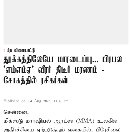
பிற விளையாட்டு
தூக்கத்திலேயே மாரடைப்பு... பிரபல
’எம்எம்ஏ’ வீரர் திடீர் மரணம் -
சோகத்தில் ரசிகர்கள்
Published on
:
04 Aug 2026, 11:37 am
சென்னை,
மிக்ஸ்டு மார்ஷியல் ஆர்ட்ஸ் (
MMA
) உலகில்
அதிர்ச்சியை ஏற்படுத்தும் வகையில், பிரேசிலை