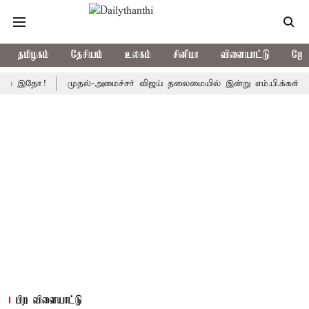
தமிழகம்
தேசியம்
உலகம்
சினிமா
விளையாட்டு
ஜோத
தோ!
முதல்-அமைச்சர் விஜய் தலைமையில் இன்று எம்.பி.க்கள் கூட்டம்: அ.த
பிற விளையாட்டு