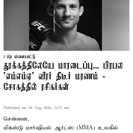
பிற விளையாட்டு
தூக்கத்திலேயே மாரடைப்பு... பிரபல
’எம்எம்ஏ’ வீரர் திடீர் மரணம் -
சோகத்தில் ரசிகர்கள்
Published on
:
04 Aug 2026, 11:37 am
சென்னை,
மிக்ஸ்டு மார்ஷியல் ஆர்ட்ஸ் (
MMA
) உலகில்