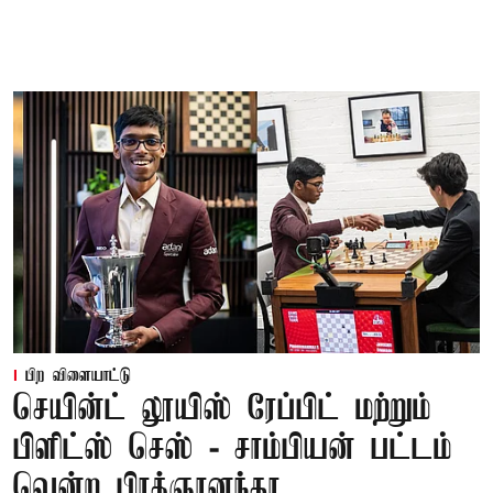
பிற விளையாட்டு
செயின்ட் லூயிஸ் ரேப்பிட் மற்றும்
பிளிட்ஸ் செஸ் - சாம்பியன் பட்டம்
வென்ற பிரக்ஞானந்தா