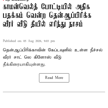
காமன்வெல்த் போட்டியில் அதிக
பதக்கம் வென்ற தென்ஆப்பிரிக்க
வீரர் வீடு தீயில் எரிந்து நாசம்
Published on
:
05 Aug 2026, 9:03 pm
தென்ஆப்பிரிக்காவின் கேப்டவுனில் உள்ள நீச்சல்
வீரர் சாட் லெ கிளோஸ் வீடு
தீக்கிரையாகியுள்ளது.
Read More