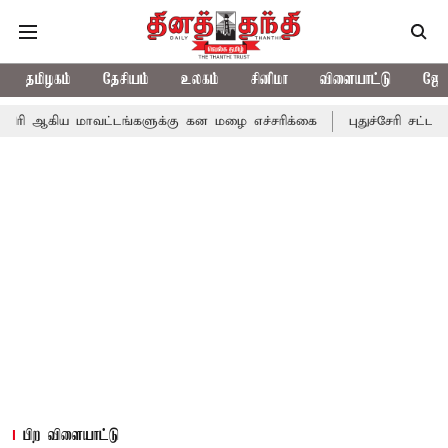
தமிழகம்
தேசியம்
உலகம்
சினிமா
விளையாட்டு
ஜோத
ாவட்டங்களுக்கு கன மழை எச்சரிக்கை
புதுச்சேரி சட்டசபையில் வரும
பிற விளையாட்டு