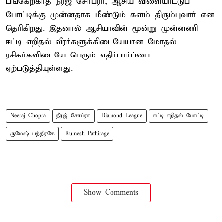
பங்கேற்காத நீரஜ் சோப்ரா, ஆசிய விளையாட்டுப்
போட்டிக்கு முன்னதாக மீண்டும் களம் திரும்புவார் என
தெரிகிறது. இதனால் ஆசியாவின் மூன்று முன்னணி
ஈட்டி எறிதல் வீரர்களுக்கிடையேயான மோதல்
ரசிகர்களிடையே பெரும் எதிர்பார்ப்பை
ஏற்படுத்தியுள்ளது.
Neeraj Chopra
நீரஜ் சோப்ரா
Diamond League
ஈட்டி எறிதல் போட்டி
ருமேஷ் பத்திரகே
Rumesh Pathirage
Show Comments