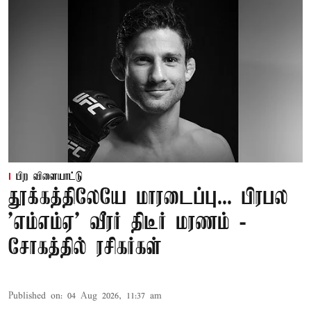
பிற விளையாட்டு
தூக்கத்திலேயே மாரடைப்பு... பிரபல
’எம்எம்ஏ’ வீரர் திடீர் மரணம் -
சோகத்தில் ரசிகர்கள்
Published on
:
04 Aug 2026, 11:37 am