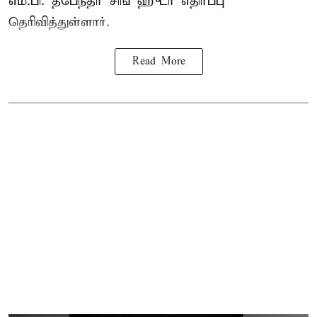
எம்.பி. தீபேந்தர் சிங் ஹுடா எதிர்ப்பு
தெரிவித்துள்ளார்.
Read More