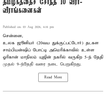
தமிழகத்தைச் சேர்ந்த 10 வீரர்-
வீராங்கனைகள்
Published on
:
03 Aug 2026, 4:16 pm
சென்னை,
உலக ஜூனியர் (20வய துக்குட்பட்டோர்) தடகள
சாம்பியன்ஷிப் போட்டி அமெரிக்காவில் உள்ள
ஓரிகான் மாநிலம் யுஜின் நகரில் வருகிற 5-ந் தேதி
முதல் 9-ந்தேதி வரை நடை பெறுகிறது.
Read More