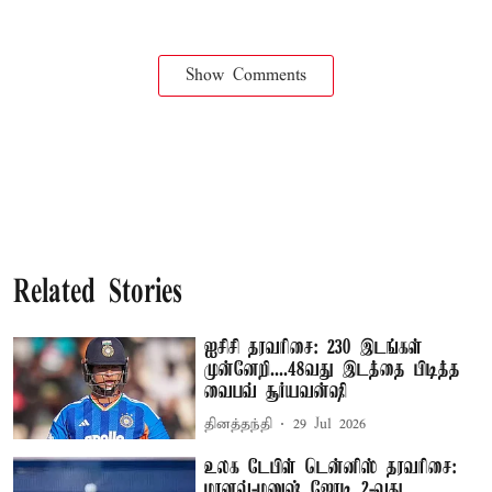
Show Comments
Related Stories
ஐசிசி தரவரிசை: 230 இடங்கள்
முன்னேறி....48வது இடத்தை பிடித்த
வைபவ் சூர்யவன்ஷி
தினத்தந்தி
29 Jul 2026
உலக டேபிள் டென்னிஸ் தரவரிசை:
மானவ்-மனுஷ் ஜோடி 2-வது