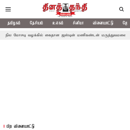
தமிழகம்
தேசியம்
உலகம்
சினிமா
விளையாட்டு
ஜோத
டி வழக்கில் கைதான ஜஸ்டின் மணிகண்டன் மருத்துவமனையில் அனுமதி
பிற விளையாட்டு