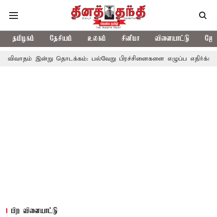
தமிழகம்
தேசியம்
உலகம்
சினிமா
விளையாட்டு
ஜோத
று தொடக்கம்: பல்வேறு பிரச்சினைகளை எழுப்ப எதிர்க்கட்சிகள் திட்டம்
பிற விளையாட்டு