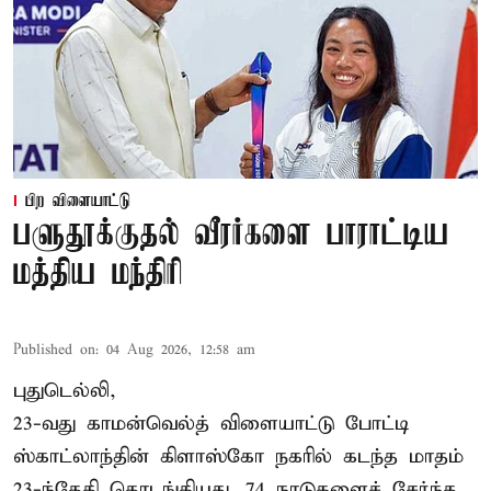
பிற விளையாட்டு
பளுதூக்குதல் வீரர்களை பாராட்டிய
மத்திய மந்திரி
Published on
:
04 Aug 2026, 12:58 am
புதுடெல்லி,
23-வது காமன்வெல்த் விளையாட்டு போட்டி
ஸ்காட்லாந்தின் கிளாஸ்கோ நகரில் கடந்த மாதம்
23-ந்தேதி தொடங்கியது. 74 நாடுகளைச் சேர்ந்த