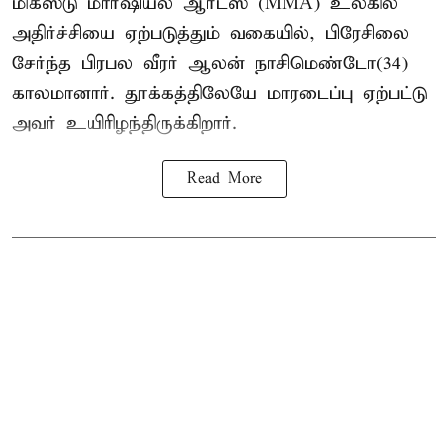
மிக்ஸ்டு மார்ஷியல் ஆர்ட்ஸ் (
MMA
) உலகில்
அதிர்ச்சியை ஏற்படுத்தும் வகையில், பிரேசிலை
சேர்ந்த பிரபல வீரர் ஆலன் நாசிமெண்டோ(34)
காலமானார். தூக்கத்திலேயே மாரடைப்பு ஏற்பட்டு
அவர் உயிரிழந்திருக்கிறார்.
Read More