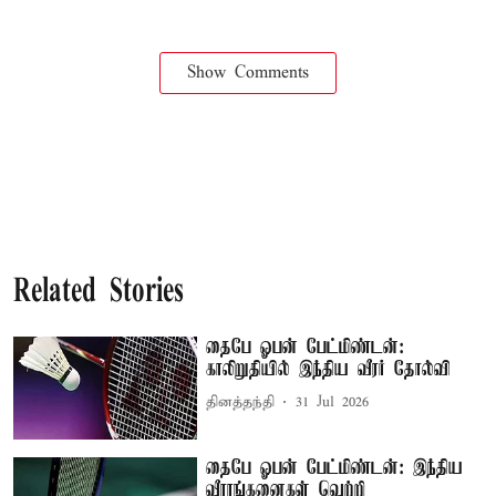
Show Comments
Related Stories
தைபே ஓபன் பேட்மிண்டன்:
காலிறுதியில் இந்திய வீரர் தோல்வி
தினத்தந்தி
31 Jul 2026
தைபே ஓபன் பேட்மிண்டன்: இந்திய
வீராங்கனைகள் வெற்றி