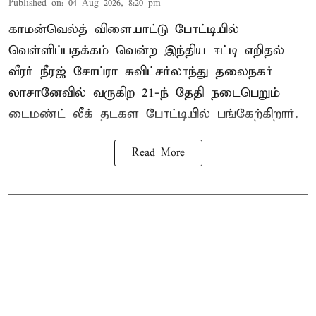
Published on
:
04 Aug 2026, 8:20 pm
காமன்வெல்த் விளையாட்டு போட்டியில்
வெள்ளிப்பதக்கம் வென்ற இந்திய ஈட்டி எறிதல்
வீரர் நீரஜ் சோப்ரா சுவிட்சர்லாந்து தலைநகர்
லாசானேவில் வருகிற 21-ந் தேதி நடைபெறும்
டைமண்ட் லீக் தடகள போட்டியில் பங்கேற்கிறார்.
Read More