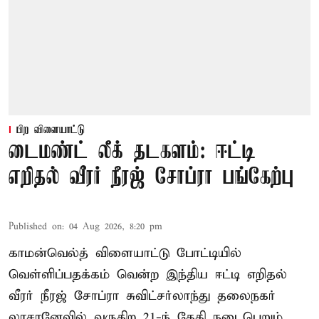
பிற விளையாட்டு
டைமண்ட் லீக் தடகளம்: ஈட்டி
எறிதல் வீரர் நீரஜ் சோப்ரா பங்கேற்பு
Published on
:
04 Aug 2026, 8:20 pm
காமன்வெல்த் விளையாட்டு போட்டியில்
வெள்ளிப்பதக்கம் வென்ற இந்திய ஈட்டி எறிதல்
வீரர் நீரஜ் சோப்ரா சுவிட்சர்லாந்து தலைநகர்
லாசானேவில் வருகிற 21-ந் தேதி நடைபெறும்