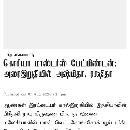
பிற விளையாட்டு
கொரியா மாஸ்டர்ஸ் பேட்மிண்டன்:
அரைஇறுதியில் அஷ்மிதா, ரக்ஷிதா
Published on
:
07 Aug 2026, 8:21 pm
ஆண்கள் இரட்டையர் கால்இறுதியில் இந்தியாவின்
பிரித்வி ராய்-கிருஷ்ண பிரசாத் இணை
மலேசியாவின் மான் வெய் சோங்-சோக் யூய் யிகி