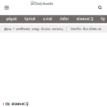
தமிழகம்
தேசியம்
உலகம்
சினிமா
விளையாட்டு
ஜோத
வு 7 மணிவரை மழை பெய்ய வாய்ப்பு
கொரிய பேட்மிண்டன் இறுதி போட்
பிற விளையாட்டு