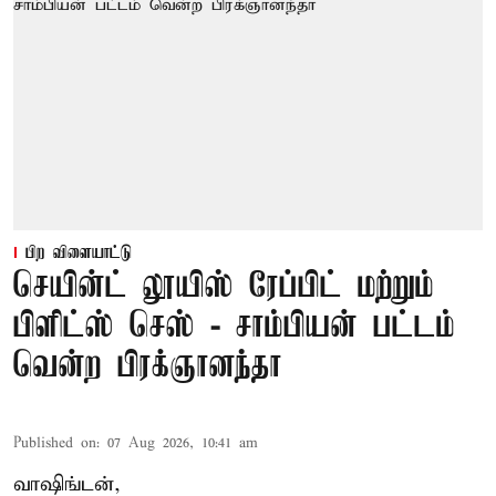
பிற விளையாட்டு
செயின்ட் லூயிஸ் ரேப்பிட் மற்றும்
பிளிட்ஸ் செஸ் - சாம்பியன் பட்டம்
வென்ற பிரக்ஞானந்தா
Published on
:
07 Aug 2026, 10:41 am
வாஷிங்டன்,