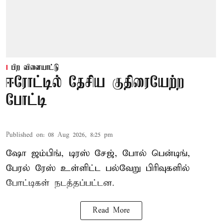
பிற விளையாட்டு
ஈரோட்டில் தேசிய குதிரையேற்ற
போட்டி
Published on
:
08 Aug 2026, 8:25 pm
ஷோ ஜம்பிங், டிரஸ் சேஜ், போல் பென்டிங்,
பேரல் ரேஸ் உள்ளிட்ட பல்வேறு பிரிவுகளில்
போட்டிகள் நடத்தப்பட்டன.
Read More