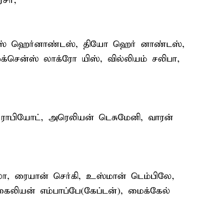
சர்,
ஸ் ஹெர்னாண்டஸ், தியோ ஹெர் னாண்டஸ்,
க்சென்ஸ் லாக்ரோ யிஸ், வில்லியம் சலிபா,
ாபியோட், அரெலியன் டெசுமேனி, வாரன்
லா, ரையான் செர்கி, உஸ்மான் டெம்பிலே,
கைலியன் எம்பாப்பே(கேப்டன்), மைக்கேல்