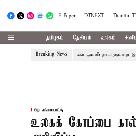
E-Paper
DTNEXT
Thanthi 
தமிழகம்
தேசியம்
உலகம்
சினி
Breaking News
்சர் ரங்கசாமி
எதிர்க்கட்சிகள் அமளி: நாடாளுமன்ற இரு அவை
பிற விளையாட்டு
உலகக் கோப்பை கால்