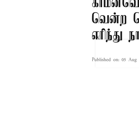
காமன்வெல
வென்ற தெ
எரிந்து ந
X
Published on
:
05 Aug 
தென்ஆப்பிரிக்கா
தீக்கிரையாகியுள்ள