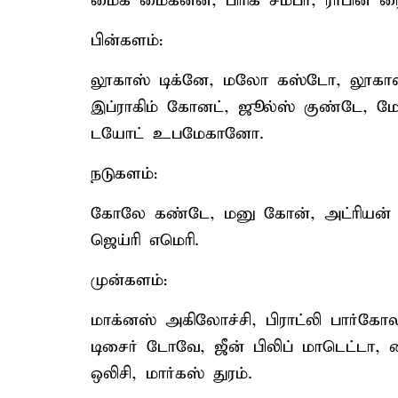
மைக் மைக்னன், பிரிக் சம்பா, ராபின் ரை
பின்களம்:
லூகாஸ் டிக்னே, மலோ கஸ்டோ, லூகா
இப்ராகிம் கோனட், ஜூல்ஸ் குண்டே, மே
டயோட் உபமேகானோ.
நடுகளம்:
கோலே கண்டே, மனு கோன், அட்ரியன் ர
ஜெய்ரி எமெரி.
முன்களம்:
மாக்னஸ் அகிலோச்சி, பிராட்லி பார்கோ
டிசைர் டோவே, ஜீன் பிலிப் மாடெட்டா, 
ஒலிசி, மார்கஸ் துரம்.