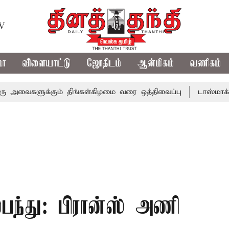
TV
மா
விளையாட்டு
ஜோதிடம்
ஆன்மிகம்
வணிகம்
களுக்கும் திங்கள்கிழமை வரை ஒத்திவைப்பு
டாஸ்மாக் கடைகளி
பந்து: பிரான்ஸ் அணி