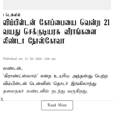
டென்னிஸ்
விம்பிள்டன் கோப்பையை வென்ற 21
வயது செக்குடியரசு வீராங்கனை
லிண்டா நோஸ்கோவா
Published on
:
12 Jul 2026, 2:06 am
லண்டன்,
'கிராண்ட்ஸ்லாம்' என்ற உயரிய அந்தஸ்து பெற்ற
விம்பிள்டன் டென்னிஸ்
தொடர் இங்கிலாந்து
தலைநகர் லண்டனில் நடந்து வருகிறது.
X
Read More