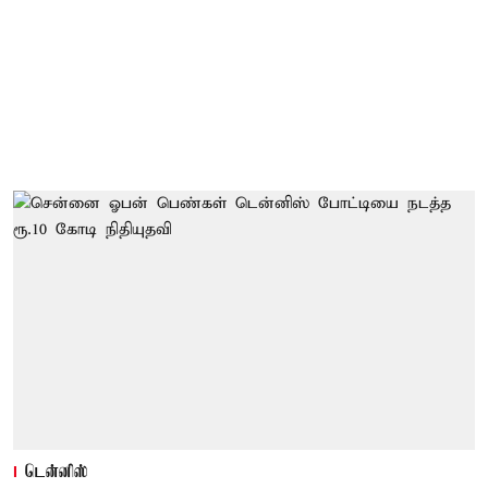
டென்னிஸ்