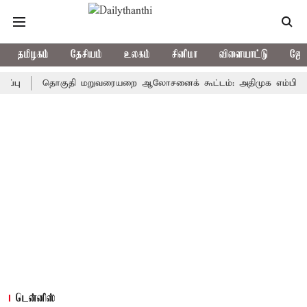
தமிழகம்
தேசியம்
உலகம்
சினிமா
விளையாட்டு
ஜோத
தொகுதி மறுவரையறை ஆலோசனைக் கூட்டம்: அதிமுக எம்பிக்கள் புறக்
டென்னிஸ்