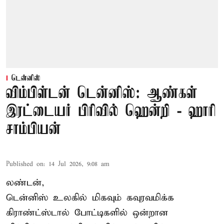
டென்னிஸ்
விம்பிள்டன் டென்னிஸ்: ஆண்கள்
இரட்டையர் பிரிவில் ஹென்றி - ஹாரி
சாம்பியன்
Published on
:
14 Jul 2026, 9:08 am
லண்டன்,
டென்னிஸ்
உலகில் மிகவும் கவுரவமிக்க
கிராண்ட்ஸ்டால் போட்டிகளில் ஒன்றான