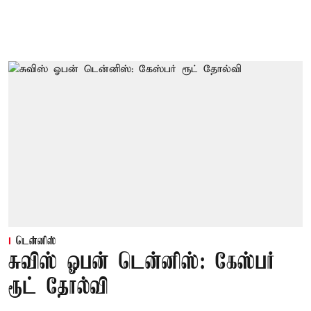
டென்னிஸ்
சுவிஸ் ஓபன் டென்னிஸ்: கேஸ்பர்
ரூட் தோல்வி