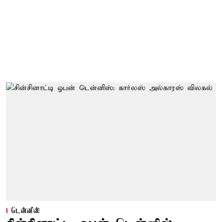
டென்னிஸ்