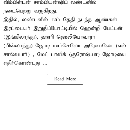
விம்பிள்டன் சாம்பியன்ஷிப் லண்டனில்
நடைபெற்று வருகிறது.
இதில், லண்டனில் 12ம் தேதி நடந்த ஆண்கள்
இரட்டையர் இறுதிப்போட்டியில் ஹென்றி பேட்டன்
(இங்கிலாந்து), ஹாரி ஹெலியோவாரா
(பின்லாந்து) ஜோடி மார்செலோ அரேவாலோ (எல்
சால்வடார்) , மேட் பாவிக் (குரோஷ்யா) ஜோடியை
எதிர்கொண்டது ...
Read More