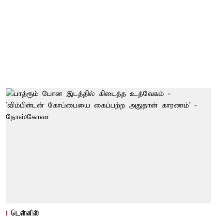
டென்னிஸ்