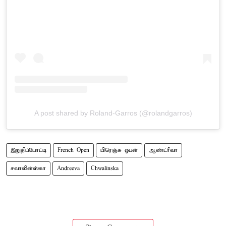
A post shared by Roland-Garros (@rolandgarros)
இறுதிப்போட்டி
French Open
பிரெஞ்சு ஓபன்
ஆண்ட்ரீவா
சவாலின்ஸ்கா
Andreeva
Chwalinska